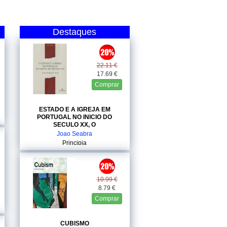
Destaques
22.11 €
17.69 €
Comprar
ESTADO E A IGREJA EM
PORTUGAL NO INICIO DO
SECULO XX, O
Joao Seabra
Principia
10.99 €
8.79 €
Comprar
CUBISMO