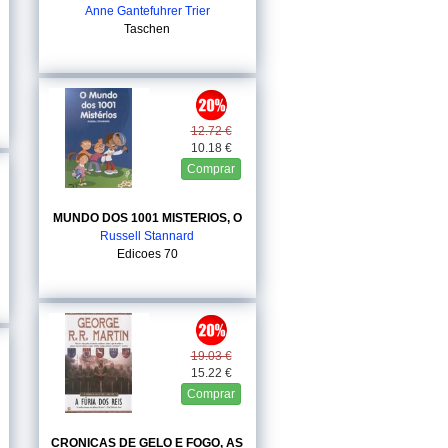
Anne Gantefuhrer Trier
Taschen
12.72 €
10.18 €
Comprar
MUNDO DOS 1001 MISTERIOS, O
Russell Stannard
Edicoes 70
19.03 €
15.22 €
Comprar
CRONICAS DE GELO E FOGO, AS