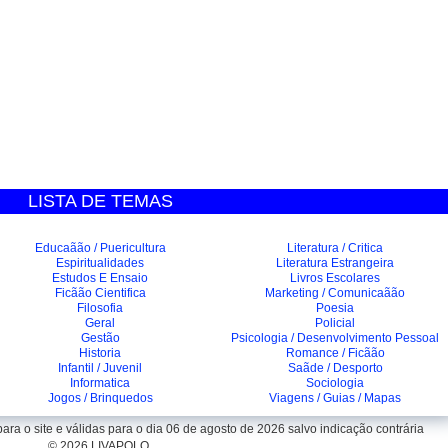
LISTA DE TEMAS
Educaãão / Puericultura
Literatura / Critica
Espiritualidades
Literatura Estrangeira
Estudos E Ensaio
Livros Escolares
Ficãão Cientifica
Marketing / Comunicaãão
Filosofia
Poesia
Geral
Policial
Gestão
Psicologia / Desenvolvimento Pessoal
Historia
Romance / Ficãão
Infantil / Juvenil
Saãde / Desporto
Informatica
Sociologia
Jogos / Brinquedos
Viagens / Guias / Mapas
ra o site e válidas para o dia 06 de agosto de 2026 salvo indicação contrária
© 2026 LIVAPOLO.