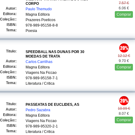
7.57 €
CORPO
6.06 €
Autor:
Paulo Themudo
Editora:
Magna Editora
Comprar
Coleção::
Prazeres Poeticos
ISBN:
978-989-95158-8-8
Tema:
Poesia
Titulo:
SPEEDBALL NAS DUNAS POR 30
12.12 €
MOEDAS DE TRATA
9.70 €
Autor:
Carlos Carrilhas
Editora:
Magna Editora
Comprar
Coleção::
Viagens Na Ficcao
ISBN:
978-989-95158-7-1
Tema:
Literatura / Critica
Titulo:
PASSEATAS DE EUCLIDES, AS
10.09 €
Autor:
Pedro Sazabra
8.07 €
Editora:
Magna Editora
Comprar
Coleção::
Viagens Na Ficcao
ISBN:
978-989-95320-2-1
Tema:
Literatura / Critica