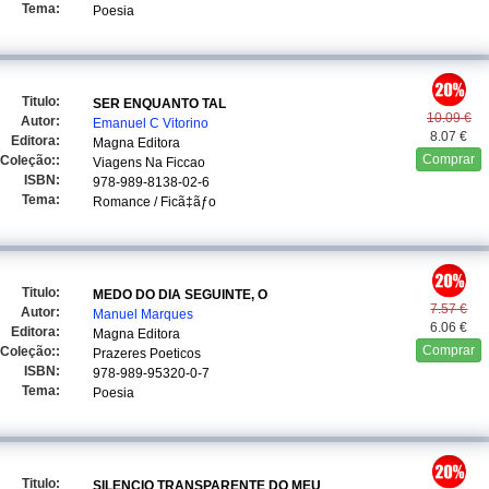
Tema:
Poesia
Titulo:
SER ENQUANTO TAL
10.09 €
Autor:
Emanuel C Vitorino
8.07 €
Editora:
Magna Editora
Comprar
Coleção::
Viagens Na Ficcao
ISBN:
978-989-8138-02-6
Tema:
Romance / Ficã‡ãƒo
Titulo:
MEDO DO DIA SEGUINTE, O
7.57 €
Autor:
Manuel Marques
6.06 €
Editora:
Magna Editora
Comprar
Coleção::
Prazeres Poeticos
ISBN:
978-989-95320-0-7
Tema:
Poesia
Titulo:
SILENCIO TRANSPARENTE DO MEU