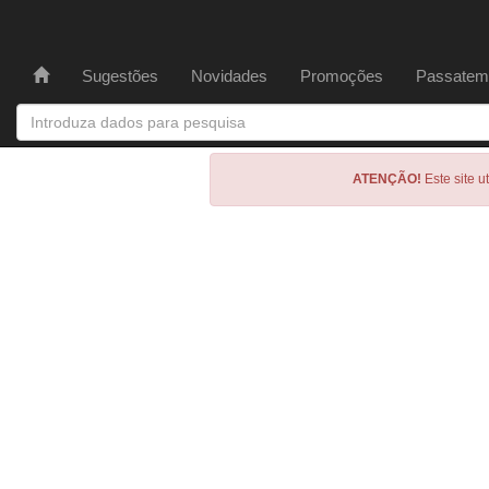
Sugestões
Novidades
Promoções
Passatem
ATENÇÃO!
Este site u