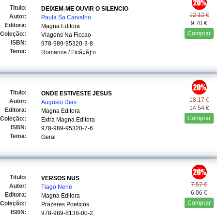
Titulo:
DEIXEM-ME OUVIR O SILENCIO
12.12 €
Autor:
Paula Sa Carvalho
9.70 €
Editora:
Magna Editora
Comprar
Coleção::
Viagens Na Ficcao
ISBN:
978-989-95320-3-8
Tema:
Romance / Ficã‡ãƒo
Titulo:
ONDE ESTIVESTE JESUS
18.17 €
Autor:
Augusto Dias
14.54 €
Editora:
Magna Editora
Comprar
Coleção::
Extra Magna Editora
ISBN:
978-989-95320-7-6
Tema:
Geral
Titulo:
VERSOS NUS
7.57 €
Autor:
Tiago Nene
6.06 €
Editora:
Magna Editora
Comprar
Coleção::
Prazeres Poeticos
ISBN:
978-989-8138-00-2