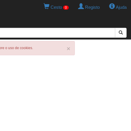
Cesto
Registo
Ajuda
0
×
obre o uso de cookies.