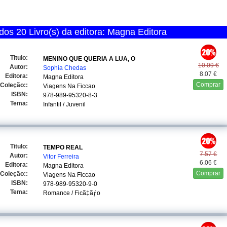
os 20 Livro(s) da editora: Magna Editora
Titulo:
MENINO QUE QUERIA A LUA, O
10.09 €
Autor:
Sophia Chedas
8.07 €
Editora:
Magna Editora
Comprar
Coleção::
Viagens Na Ficcao
ISBN:
978-989-95320-8-3
Tema:
Infantil / Juvenil
Titulo:
TEMPO REAL
7.57 €
Autor:
Vitor Ferreira
6.06 €
Editora:
Magna Editora
Comprar
Coleção::
Viagens Na Ficcao
ISBN:
978-989-95320-9-0
Tema:
Romance / Ficã‡ãƒo