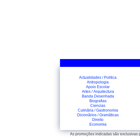
Actualidades / Politica
Antropologia
Apoio Escolar
Artes / Arquitectura
Banda Desenhada
Biografias
Ciencias
Culinãria / Gastronomia
Dicionãrios / Gramãticas
Direito
Economia
As promoções indicadas são exclusivas pa