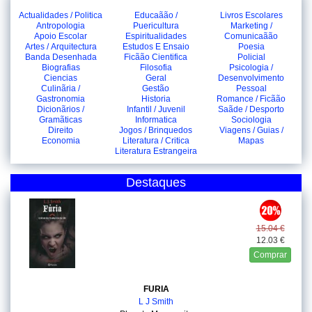
Actualidades / Politica
Educaãão /
Livros Escolares
Antropologia
Puericultura
Marketing /
Apoio Escolar
Espiritualidades
Comunicaãão
Artes / Arquitectura
Estudos E Ensaio
Poesia
Banda Desenhada
Ficãão Cientifica
Policial
Biografias
Filosofia
Psicologia /
Ciencias
Geral
Desenvolvimento
Culinãria /
Gestão
Pessoal
Gastronomia
Historia
Romance / Ficãão
Dicionãrios /
Infantil / Juvenil
Saãde / Desporto
Gramãticas
Informatica
Sociologia
Direito
Jogos / Brinquedos
Viagens / Guias /
Economia
Literatura / Critica
Mapas
Literatura Estrangeira
Destaques
15.04 €
12.03 €
Comprar
FURIA
L J Smith