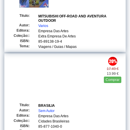
Titulo:
MITSUBISHI OFF-ROAD AND AVENTURA
OUTDOOR
Autor:
Varios
Editora:
Empresa Das Artes
Coleção::
Extra Empresa De Artes
ISBN:
85-89138-19-4
Tema:
Viagens / Guias / Mapas
17.49 €
13.99 €
Comprar
Titulo:
BRASILIA
Autor:
Sem Autor
Editora:
Empresa Das Artes
Coleção::
Cidades Brasileiras
ISBN:
85-877-1040-0