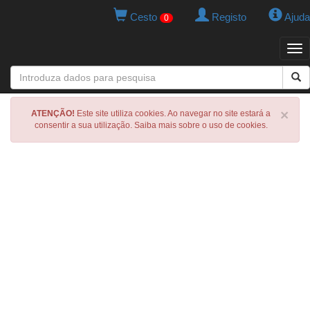
Cesto
Registo
Ajuda
0
Tog
navi
×
ATENÇÃO!
Este site utiliza cookies. Ao navegar no site estará a
consentir a sua utilização. Saiba mais sobre o uso de cookies.