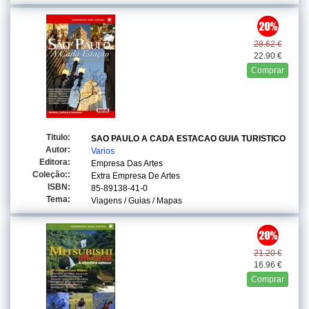
28.62 €
22.90 €
Comprar
Titulo:
SAO PAULO A CADA ESTACAO GUIA TURISTICO
Autor:
Varios
Editora:
Empresa Das Artes
Coleção::
Extra Empresa De Artes
ISBN:
85-89138-41-0
Tema:
Viagens / Guias / Mapas
21.20 €
16.96 €
Comprar