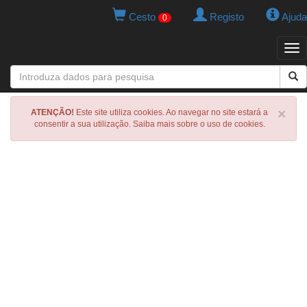
Cesto
Registo
Ajuda
0
Tog
navi
×
ATENÇÃO!
Este site utiliza cookies. Ao navegar no site estará a
consentir a sua utilização. Saiba mais sobre o uso de cookies.