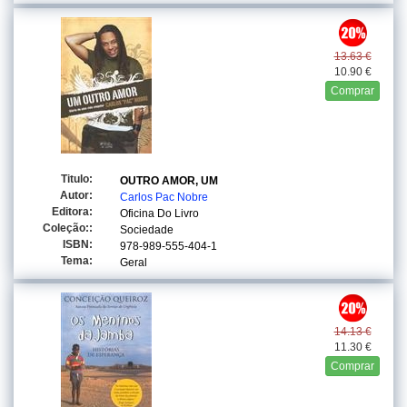
13.63 €
10.90 €
Comprar
Titulo:
OUTRO AMOR, UM
Autor:
Carlos Pac Nobre
Editora:
Oficina Do Livro
Coleção::
Sociedade
ISBN:
978-989-555-404-1
Tema:
Geral
14.13 €
11.30 €
Comprar