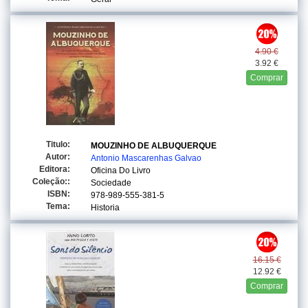
4.90 €
3.92 €
Comprar
Titulo:
MOUZINHO DE ALBUQUERQUE
Autor:
Antonio Mascarenhas Galvao
Editora:
Oficina Do Livro
Coleção::
Sociedade
ISBN:
978-989-555-381-5
Tema:
Historia
16.15 €
12.92 €
Comprar