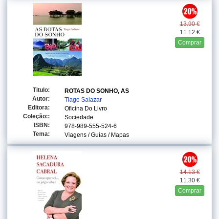
13.90 €
11.12 €
Comprar
Titulo:
ROTAS DO SONHO, AS
Autor:
Tiago Salazar
Editora:
Oficina Do Livro
Coleção::
Sociedade
ISBN:
978-989-555-524-6
Tema:
Viagens / Guias / Mapas
14.13 €
11.30 €
Comprar