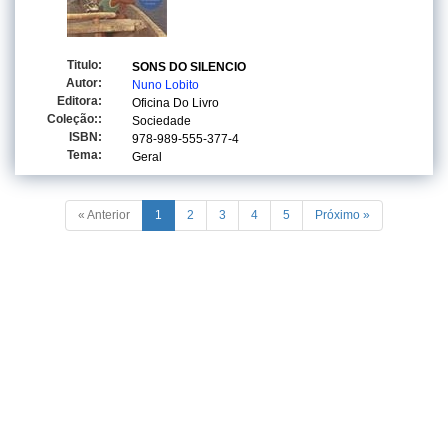
Titulo:
SONS DO SILENCIO
Autor:
Nuno Lobito
Editora:
Oficina Do Livro
Coleção::
Sociedade
ISBN:
978-989-555-377-4
Tema:
Geral
« Anterior
1
2
3
4
5
Próximo »