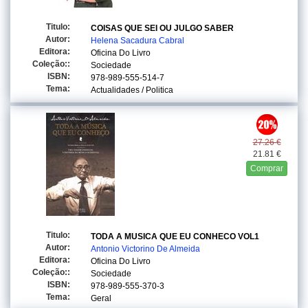
Titulo:
COISAS QUE SEI OU JULGO SABER
Autor:
Helena Sacadura Cabral
Editora:
Oficina Do Livro
Coleção::
Sociedade
ISBN:
978-989-555-514-7
Tema:
Actualidades / Politica
27.26 €
21.81 €
Comprar
Titulo:
TODA A MUSICA QUE EU CONHECO VOL1
Autor:
Antonio Victorino De Almeida
Editora:
Oficina Do Livro
Coleção::
Sociedade
ISBN:
978-989-555-370-3
Tema:
Geral