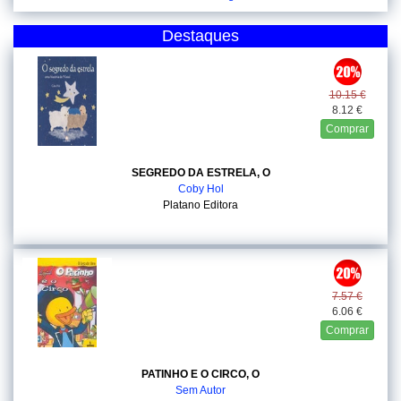
Destaques
10.15 €
8.12 €
Comprar
SEGREDO DA ESTRELA, O
Coby Hol
Platano Editora
7.57 €
6.06 €
Comprar
PATINHO E O CIRCO, O
Sem Autor