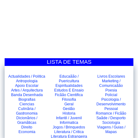
LISTA DE TEMAS
Actualidades / Politica
Educaãão /
Livros Escolares
Antropologia
Puericultura
Marketing /
Apoio Escolar
Espiritualidades
Comunicaãão
Artes / Arquitectura
Estudos E Ensaio
Poesia
Banda Desenhada
Ficãão Cientifica
Policial
Biografias
Filosofia
Psicologia /
Ciencias
Geral
Desenvolvimento
Culinãria /
Gestão
Pessoal
Gastronomia
Historia
Romance / Ficãão
Dicionãrios /
Infantil / Juvenil
Saãde / Desporto
Gramãticas
Informatica
Sociologia
Direito
Jogos / Brinquedos
Viagens / Guias /
Economia
Literatura / Critica
Mapas
Literatura Estrangeira