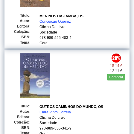
Titulo:
MENINOS DA JAMBA, OS
Autor:
Conceicao Queiroz
Editora:
Oficina Do Livro
Coleção::
Sociedade
ISBN:
978-989-555-403-4
Tema:
Geral
15.14 €
12.11 €
Comprar
Titulo:
OUTROS CAMINHOS DO MUNDO, OS
Autor:
Clara Pinto Correia
Editora:
Oficina Do Livro
Coleção::
Sociedade
ISBN:
978-989-555-341-9
Tema:
Geral