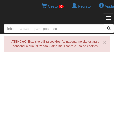
Cesto
Registo
Ajuda
0
Tog
navi
×
ATENÇÃO!
Este site utiliza cookies. Ao navegar no site estará a
consentir a sua utilização. Saiba mais sobre o uso de cookies.