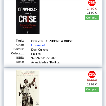
14.90 €
11.92 €
Comprar
Titulo:
CONVERSAS SOBRE A CRISE
Autor:
Luis Amado
Editora:
Dom Quixote
Coleção::
Politica
ISBN:
978-972-20-5128-6
Tema:
Actualidades / Politica
24.90 €
19.92 €
Comprar