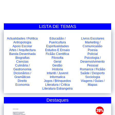
LISTA DE TEMAS
Actualidades / Politica
Educaãão /
Livros Escolares
Antropologia
Puericultura
Marketing /
Apoio Escolar
Espiritualidades
Comunicaãão
Artes / Arquitectura
Estudos E Ensaio
Poesia
Banda Desenhada
Ficãão Cientifica
Policial
Biografias
Filosofia
Psicologia /
Ciencias
Geral
Desenvolvimento
Culinãria /
Gestão
Pessoal
Gastronomia
Historia
Romance / Ficãão
Dicionãrios /
Infantil / Juvenil
Saãde / Desporto
Gramãticas
Informatica
Sociologia
Direito
Jogos / Brinquedos
Viagens / Guias /
Economia
Literatura / Critica
Mapas
Literatura Estrangeira
Destaques