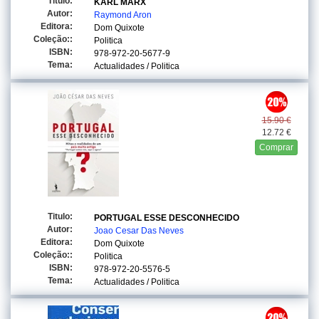
Titulo:
KARL MARX
Autor:
Raymond Aron
Editora:
Dom Quixote
Coleção::
Politica
ISBN:
978-972-20-5677-9
Tema:
Actualidades / Politica
15.90 €
12.72 €
Comprar
Titulo:
PORTUGAL ESSE DESCONHECIDO
Autor:
Joao Cesar Das Neves
Editora:
Dom Quixote
Coleção::
Politica
ISBN:
978-972-20-5576-5
Tema:
Actualidades / Politica