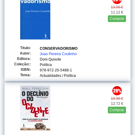
13.90 €
11.12 €
Comprar
Titulo:
CONSERVADORISMO
Autor:
Joao Pereira Coutinho
Editora:
Dom Quixote
Coleção::
Politica
ISBN:
978-972-20-5488-1
Tema:
Actualidades / Politica
15.90 €
12.72 €
Comprar