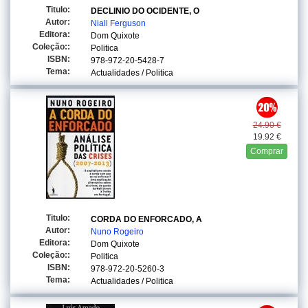
Titulo:
DECLINIO DO OCIDENTE, O
Autor:
Niall Ferguson
Editora:
Dom Quixote
Coleção::
Politica
ISBN:
978-972-20-5428-7
Tema:
Actualidades / Politica
24.90 €
19.92 €
Comprar
Titulo:
CORDA DO ENFORCADO, A
Autor:
Nuno Rogeiro
Editora:
Dom Quixote
Coleção::
Politica
ISBN:
978-972-20-5260-3
Tema:
Actualidades / Politica