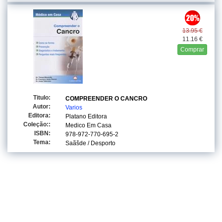
13.95 €
11.16 €
Comprar
Titulo:
COMPREENDER O CANCRO
Autor:
Varios
Editora:
Platano Editora
Coleção::
Medico Em Casa
ISBN:
978-972-770-695-2
Tema:
Saãšde / Desporto