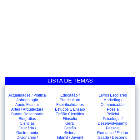
LISTA DE TEMAS
Actualidades / Politica
Educaãão /
Livros Escolares
Antropologia
Puericultura
Marketing /
Apoio Escolar
Espiritualidades
Comunicaãão
Artes / Arquitectura
Estudos E Ensaio
Poesia
Banda Desenhada
Ficãão Cientifica
Policial
Biografias
Filosofia
Psicologia /
Ciencias
Geral
Desenvolvimento
Culinãria /
Gestão
Pessoal
Gastronomia
Historia
Romance / Ficãão
Dicionãrios /
Infantil / Juvenil
Saãde / Desporto