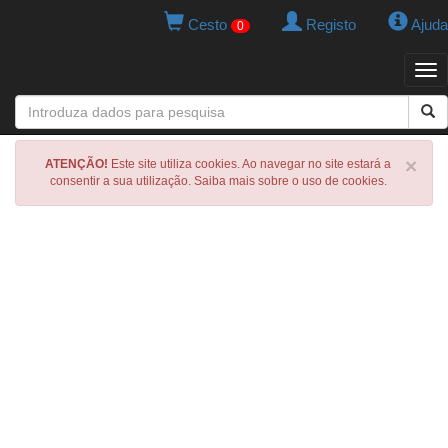
Cesto
Registo
Ajuda
0
Tog
navi
×
ATENÇÃO!
Este site utiliza cookies. Ao navegar no site estará a
consentir a sua utilização. Saiba mais sobre o uso de cookies.