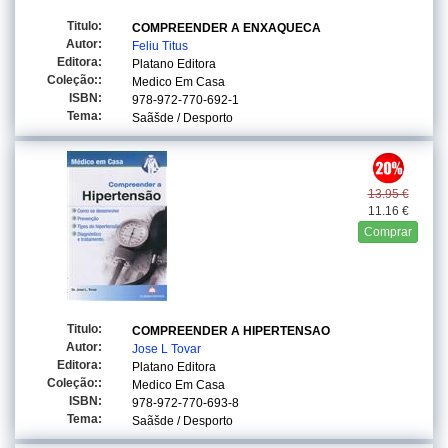
Titulo:
COMPREENDER A ENXAQUECA
Autor:
Feliu Titus
Editora:
Platano Editora
Coleção::
Medico Em Casa
ISBN:
978-972-770-692-1
Tema:
Saãšde / Desporto
13.95 €
11.16 €
Comprar
Titulo:
COMPREENDER A HIPERTENSAO
Autor:
Jose L Tovar
Editora:
Platano Editora
Coleção::
Medico Em Casa
ISBN:
978-972-770-693-8
Tema:
Saãšde / Desporto