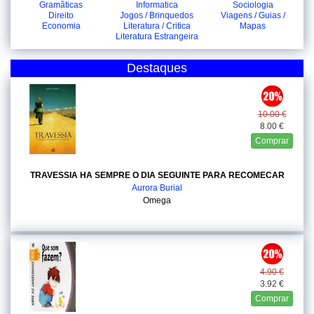
Gramãticas
Informatica
Sociologia
Direito
Jogos / Brinquedos
Viagens / Guias /
Economia
Literatura / Critica
Mapas
Literatura Estrangeira
Destaques
10.00 €
8.00 €
Comprar
TRAVESSIA HA SEMPRE O DIA SEGUINTE PARA RECOMECAR
Aurora Burial
Omega
4.90 €
3.92 €
Comprar