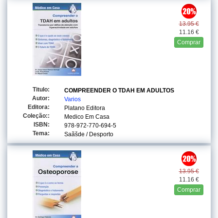
13.95 €
11.16 €
Comprar
Titulo:
COMPREENDER O TDAH EM ADULTOS
Autor:
Varios
Editora:
Platano Editora
Coleção::
Medico Em Casa
ISBN:
978-972-770-694-5
Tema:
Saãšde / Desporto
13.95 €
11.16 €
Comprar