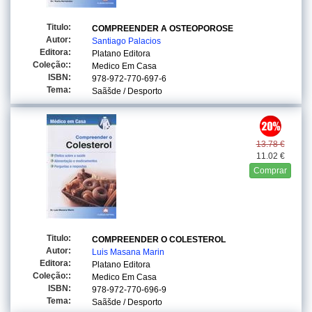
Titulo:
COMPREENDER A OSTEOPOROSE
Autor:
Santiago Palacios
Editora:
Platano Editora
Coleção::
Medico Em Casa
ISBN:
978-972-770-697-6
Tema:
Saãšde / Desporto
13.78 €
11.02 €
Comprar
Titulo:
COMPREENDER O COLESTEROL
Autor:
Luis Masana Marin
Editora:
Platano Editora
Coleção::
Medico Em Casa
ISBN:
978-972-770-696-9
Tema:
Saãšde / Desporto