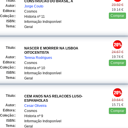
Titulo:
CONSTRUCAO DO BRASIL, A
23.92 €
Autor:
Jorge Couto
19.14 €
Editora:
Cosmos
Comprar
Coleção::
Historia
nº 11
ISBN:
Informação Indisponível
Tema:
Geral
Titulo:
NASCER E MORRER NA LISBOA
24.67 €
OITOCENTISTA
19.74 €
Autor:
Teresa Rodrigues
Editora:
Cosmos
Comprar
Coleção::
Historia
nº 10
ISBN:
Informação Indisponível
Tema:
Geral
Titulo:
CEM ANOS NAS RELACOES LUSO-
19.64 €
ESPANHOLAS
15.71 €
Autor:
Cesar Oliveira
Editora:
Cosmos
Comprar
Coleção::
Historia
nº 9
ISBN:
Informação Indisponível
Tema:
Geral