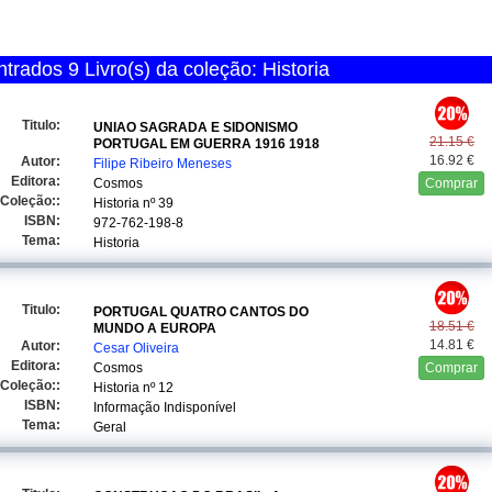
rados 9 Livro(s) da coleção: Historia
Titulo:
UNIAO SAGRADA E SIDONISMO
21.15 €
PORTUGAL EM GUERRA 1916 1918
16.92 €
Autor:
Filipe Ribeiro Meneses
Editora:
Cosmos
Comprar
Coleção::
Historia
nº 39
ISBN:
972-762-198-8
Tema:
Historia
Titulo:
PORTUGAL QUATRO CANTOS DO
18.51 €
MUNDO A EUROPA
14.81 €
Autor:
Cesar Oliveira
Editora:
Cosmos
Comprar
Coleção::
Historia
nº 12
ISBN:
Informação Indisponível
Tema:
Geral