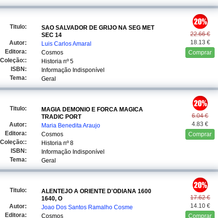
Titulo:
SAO SALVADOR DE GRIJO NA SEG MET
22.66 €
SEC 14
18.13 €
Autor:
Luis Carlos Amaral
Editora:
Cosmos
Comprar
Coleção::
Historia
nº 5
ISBN:
Informação Indisponível
Tema:
Geral
Titulo:
MAGIA DEMONIO E FORCA MAGICA
6.04 €
TRADIC PORT
4.83 €
Autor:
Maria Benedita Araujo
Editora:
Cosmos
Comprar
Coleção::
Historia
nº 8
ISBN:
Informação Indisponível
Tema:
Geral
Titulo:
ALENTEJO A ORIENTE D'ODIANA 1600
17.62 €
1640, O
14.10 €
Autor:
Joao Dos Santos Ramalho Cosme
Editora:
Cosmos
Comprar