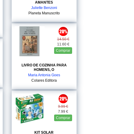
AMANTES
Juliette Benzoni
Planeta Manuscrito
14.50 €
11.60 €
Comprar
LIVRO DE COZINHA PARA
HOMENS, O
Maria Antonia Goes
Colares Editora
9.99 €
7.99 €
Comprar
KIT SOLAR