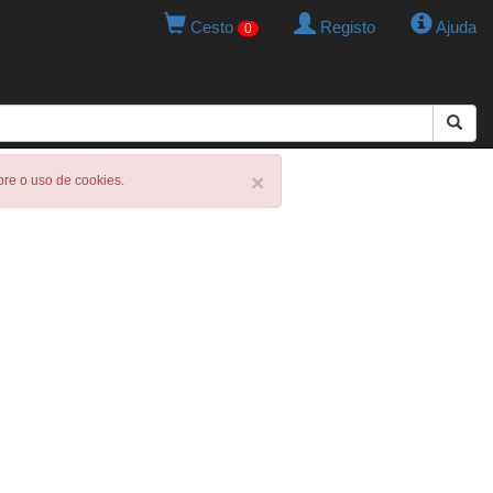
Cesto
Registo
Ajuda
0
×
obre o uso de cookies.