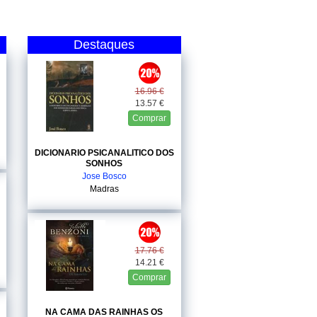
Destaques
16.96 €
13.57 €
Comprar
DICIONARIO PSICANALITICO DOS
SONHOS
Jose Bosco
Madras
17.76 €
14.21 €
Comprar
NA CAMA DAS RAINHAS OS