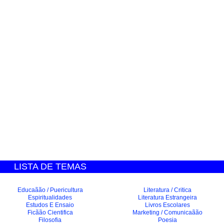
LISTA DE TEMAS
Educaãão / Puericultura
Literatura / Critica
Espiritualidades
Literatura Estrangeira
Estudos E Ensaio
Livros Escolares
Ficãão Cientifica
Marketing / Comunicaãão
Filosofia
Poesia