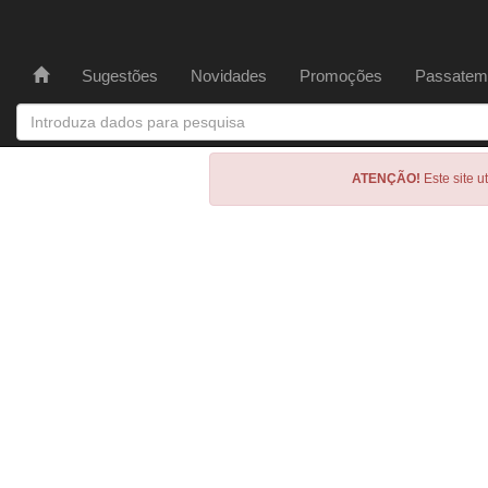
Sugestões
Novidades
Promoções
Passatem
ATENÇÃO!
Este site u