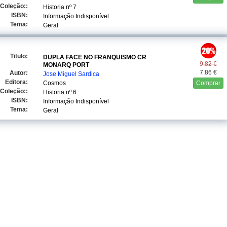
Coleção::
Historia
nº 7
ISBN:
Informação Indisponível
Tema:
Geral
Titulo:
DUPLA FACE NO FRANQUISMO CR
9.82 €
MONARQ PORT
7.86 €
Autor:
Jose Miguel Sardica
Editora:
Cosmos
Comprar
Coleção::
Historia
nº 6
ISBN:
Informação Indisponível
Tema:
Geral