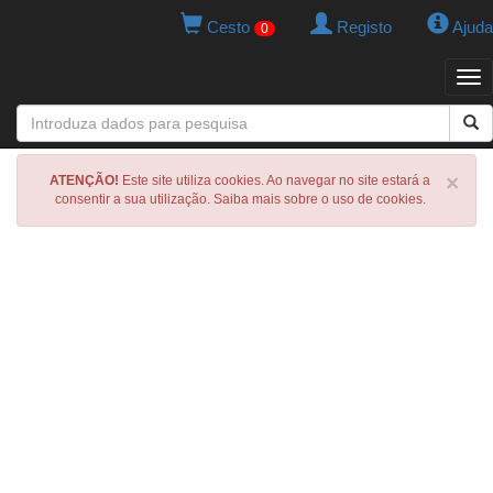
Cesto
Registo
Ajuda
0
Tog
navi
×
ATENÇÃO!
Este site utiliza cookies. Ao navegar no site estará a
consentir a sua utilização. Saiba mais sobre o uso de cookies.