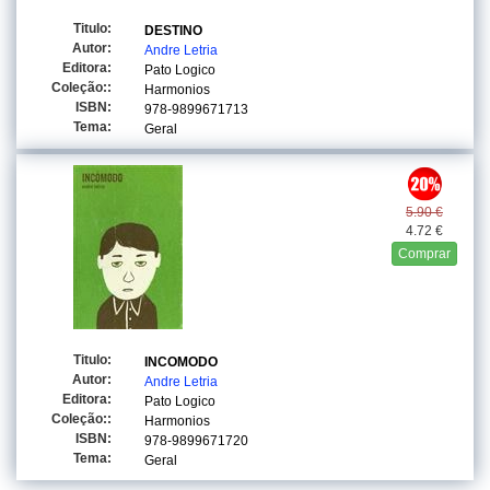
Titulo:
DESTINO
Autor:
Andre Letria
Editora:
Pato Logico
Coleção::
Harmonios
ISBN:
978-9899671713
Tema:
Geral
5.90 €
4.72 €
Comprar
Titulo:
INCOMODO
Autor:
Andre Letria
Editora:
Pato Logico
Coleção::
Harmonios
ISBN:
978-9899671720
Tema:
Geral