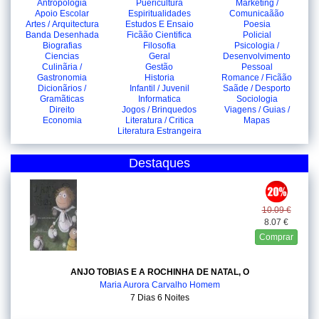
Antropologia
Puericultura
Marketing /
Apoio Escolar
Espiritualidades
Comunicaãão
Artes / Arquitectura
Estudos E Ensaio
Poesia
Banda Desenhada
Ficãão Cientifica
Policial
Biografias
Filosofia
Psicologia /
Ciencias
Geral
Desenvolvimento
Culinãria /
Gestão
Pessoal
Gastronomia
Historia
Romance / Ficãão
Dicionãrios /
Infantil / Juvenil
Saãde / Desporto
Gramãticas
Informatica
Sociologia
Direito
Jogos / Brinquedos
Viagens / Guias /
Economia
Literatura / Critica
Mapas
Literatura Estrangeira
Destaques
10.09 €
8.07 €
Comprar
ANJO TOBIAS E A ROCHINHA DE NATAL, O
Maria Aurora Carvalho Homem
7 Dias 6 Noites