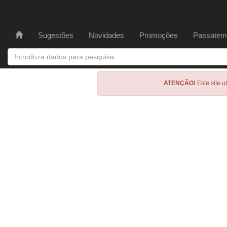
Sugestões
Novidades
Promoções
Passatem
ATENÇÃO!
Este site u