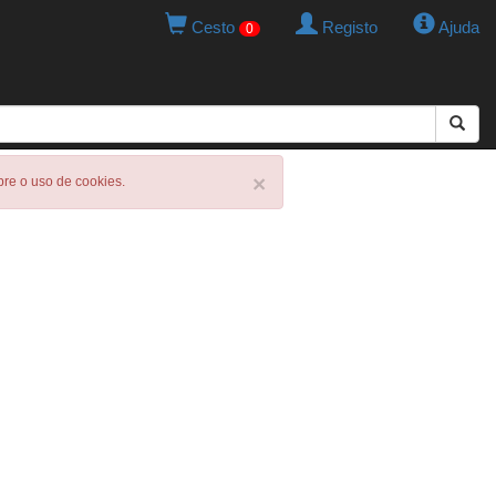
Cesto
Registo
Ajuda
0
×
obre o uso de cookies.