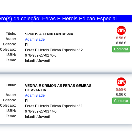
ro(s) da coleção: Feras E Herois Edicao Especial
Titulo:
SPIROS A FENIX FANTASMA
8.58 €
Autor:
Adam Blade
6.86 €
Editora:
Pi
Comprar
Coleção::
Feras E Herois Edicao Especial
nº 2
ISBN:
978-989-27-0276-6
Tema:
Infantil / Juvenil
Titulo:
VEDRA E KRIMON AS FERAS GEMEAS
8.58 €
DE AVANTIA
6.86 €
Autor:
Adam Blade
Editora:
Pi
Comprar
Coleção::
Feras E Herois Edicao Especial
nº 1
ISBN:
978-989-27-0377-0
Tema:
Infantil / Juvenil