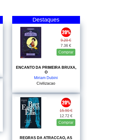
Destaques
9.20 €
7.36 €
Comprar
ENCANTO DA PRIMEIRA BRUXA,
O
Miriam Dubini
Civilizacao
15.90 €
12.72 €
Comprar
REGRAS DA ATRACCAO, AS