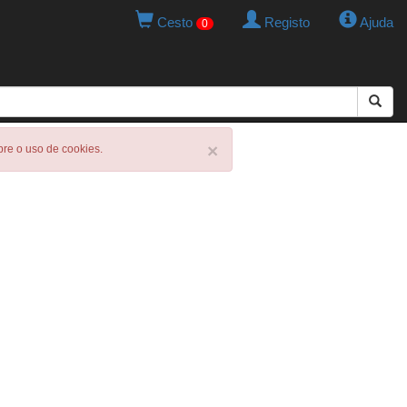
Cesto
Registo
Ajuda
0
×
obre o uso de cookies.