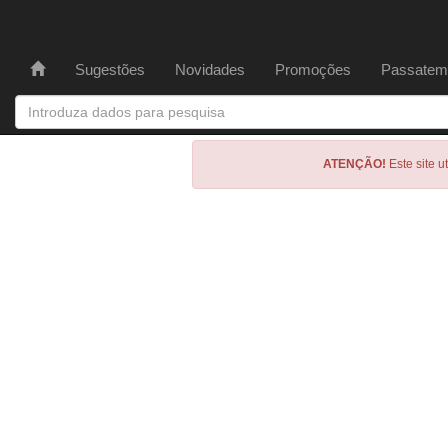
Sugestões
Novidades
Promoções
Passatem
ATENÇÃO!
Este site u