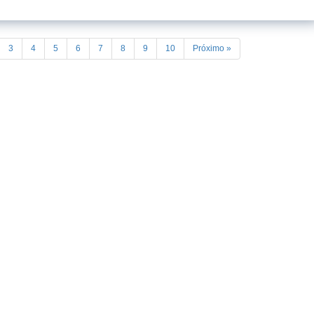
3
4
5
6
7
8
9
10
Próximo »