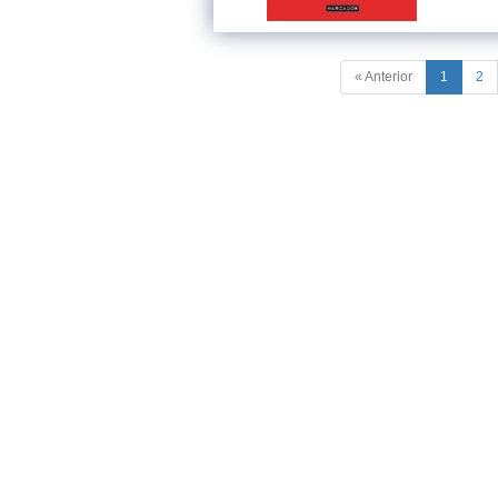
« Anterior
1
2