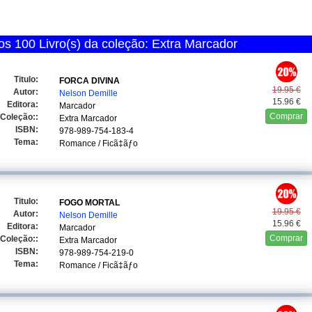
s 100 Livro(s) da coleção: Extra Marcador
Titulo:
FORCA DIVINA
19.95 €
Autor:
Nelson Demille
15.96 €
Editora:
Marcador
Comprar
Coleção::
Extra Marcador
ISBN:
978-989-754-183-4
Tema:
Romance / Ficã‡ãƒo
Titulo:
FOGO MORTAL
19.95 €
Autor:
Nelson Demille
15.96 €
Editora:
Marcador
Comprar
Coleção::
Extra Marcador
ISBN:
978-989-754-219-0
Tema:
Romance / Ficã‡ãƒo