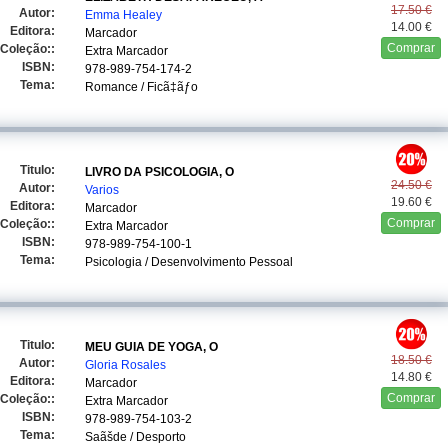
17.50 €
Autor:
Emma Healey
14.00 €
Editora:
Marcador
Comprar
Coleção::
Extra Marcador
ISBN:
978-989-754-174-2
Tema:
Romance / Ficã‡ãƒo
Titulo:
LIVRO DA PSICOLOGIA, O
24.50 €
Autor:
Varios
19.60 €
Editora:
Marcador
Comprar
Coleção::
Extra Marcador
ISBN:
978-989-754-100-1
Tema:
Psicologia / Desenvolvimento Pessoal
Titulo:
MEU GUIA DE YOGA, O
18.50 €
Autor:
Gloria Rosales
14.80 €
Editora:
Marcador
Comprar
Coleção::
Extra Marcador
ISBN:
978-989-754-103-2
Tema:
Saãšde / Desporto