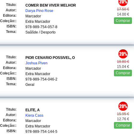
Titulo:
COMER BEM VIVER MELHOR
17.50 €
Autor:
Darya Pino Rose
14.00 €
Editora:
Marcador
Comprar
Coleção::
Extra Marcador
ISBN:
978-989-754-057-8
Tema:
Saãšde / Desporto
Titulo:
PIOR CENARIO POSSIVEL, O
18.80 €
Autor:
Joshua Piven
15.04 €
Editora:
Marcador
Comprar
Coleção::
Extra Marcador
ISBN:
978-989-754-046-2
Tema:
Geral
Titulo:
ELITE, A
15.95 €
Autor:
Kiera Cass
12.76 €
Editora:
Marcador
Comprar
Coleção::
Extra Marcador
ISBN:
978-989-754-144-5