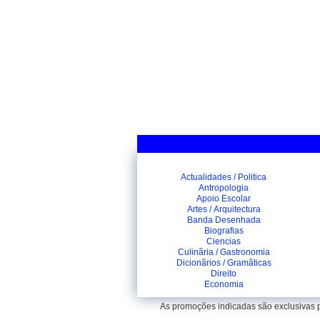
Actualidades / Politica
Antropologia
Apoio Escolar
Artes / Arquitectura
Banda Desenhada
Biografias
Ciencias
Culinãria / Gastronomia
Dicionãrios / Gramãticas
Direito
Economia
As promoções indicadas são exclusivas pa