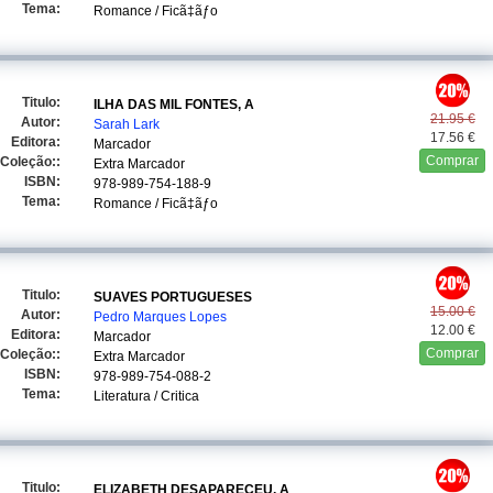
Tema:
Romance / Ficã‡ãƒo
Titulo:
ILHA DAS MIL FONTES, A
21.95 €
Autor:
Sarah Lark
17.56 €
Editora:
Marcador
Comprar
Coleção::
Extra Marcador
ISBN:
978-989-754-188-9
Tema:
Romance / Ficã‡ãƒo
Titulo:
SUAVES PORTUGUESES
15.00 €
Autor:
Pedro Marques Lopes
12.00 €
Editora:
Marcador
Comprar
Coleção::
Extra Marcador
ISBN:
978-989-754-088-2
Tema:
Literatura / Critica
Titulo:
ELIZABETH DESAPARECEU, A