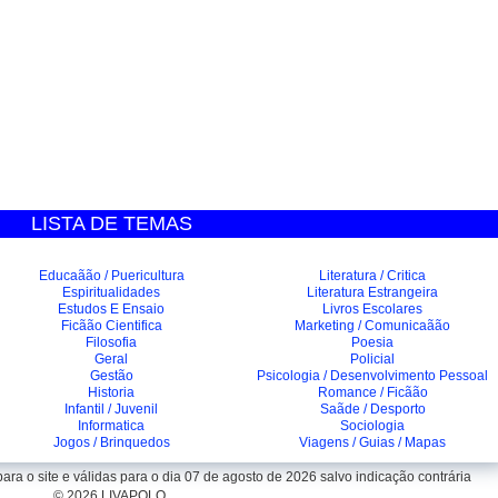
LISTA DE TEMAS
Educaãão / Puericultura
Literatura / Critica
Espiritualidades
Literatura Estrangeira
Estudos E Ensaio
Livros Escolares
Ficãão Cientifica
Marketing / Comunicaãão
Filosofia
Poesia
Geral
Policial
Gestão
Psicologia / Desenvolvimento Pessoal
Historia
Romance / Ficãão
Infantil / Juvenil
Saãde / Desporto
Informatica
Sociologia
Jogos / Brinquedos
Viagens / Guias / Mapas
ra o site e válidas para o dia 07 de agosto de 2026 salvo indicação contrária
© 2026 LIVAPOLO.