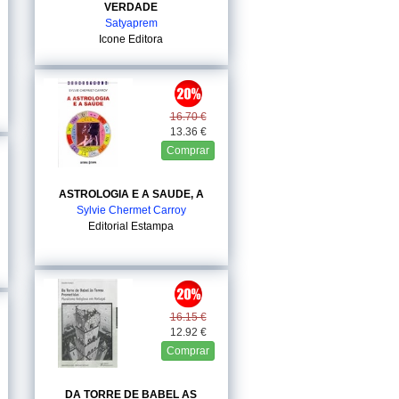
VERDADE
Satyaprem
Icone Editora
16.70 €
13.36 €
Comprar
ASTROLOGIA E A SAUDE, A
Sylvie Chermet Carroy
Editorial Estampa
16.15 €
12.92 €
Comprar
DA TORRE DE BABEL AS