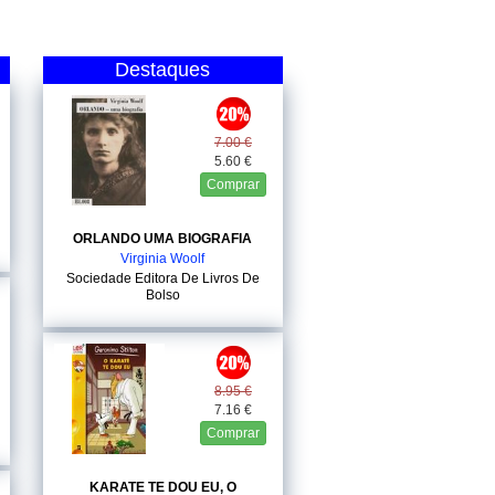
Destaques
7.00 €
5.60 €
Comprar
ORLANDO UMA BIOGRAFIA
Virginia Woolf
Sociedade Editora De Livros De
Bolso
8.95 €
7.16 €
Comprar
KARATE TE DOU EU, O