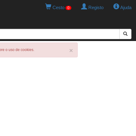
Cesto
Registo
Ajuda
0
×
obre o uso de cookies.