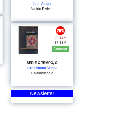
Jean Amery
Assirio E Alvim
20.14 €
16.11 €
Comprar
SER E O TEMPO, O
Luis Urbano Afonso
Caleidoscopio
Newsletter