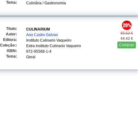
Tema:
Culinãria / Gastronomia
Titulo:
CULINARIUM
55.52 €
Autor:
Ana Castro Galvao
44.42 €
Editora:
Instituto Culinario Vaqueiro
Comprar
Coleção::
Extra Instituto Culinario Vaqueiro
ISBN:
972-95568-1-4
Tema:
Geral