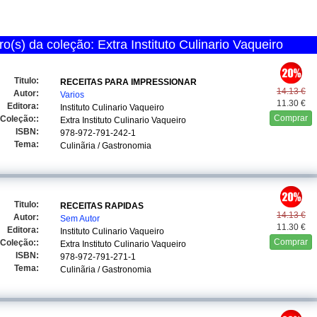
o(s) da coleção: Extra Instituto Culinario Vaqueiro
Titulo:
RECEITAS PARA IMPRESSIONAR
14.13 €
Autor:
Varios
11.30 €
Editora:
Instituto Culinario Vaqueiro
Comprar
Coleção::
Extra Instituto Culinario Vaqueiro
ISBN:
978-972-791-242-1
Tema:
Culinãria / Gastronomia
Titulo:
RECEITAS RAPIDAS
14.13 €
Autor:
Sem Autor
11.30 €
Editora:
Instituto Culinario Vaqueiro
Comprar
Coleção::
Extra Instituto Culinario Vaqueiro
ISBN:
978-972-791-271-1
Tema:
Culinãria / Gastronomia