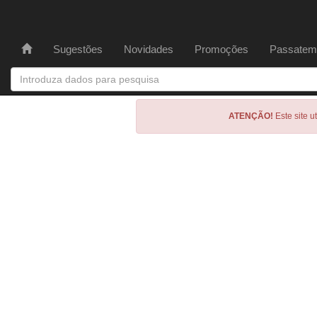
Sugestões
Novidades
Promoções
Passatem
ATENÇÃO!
Este site u