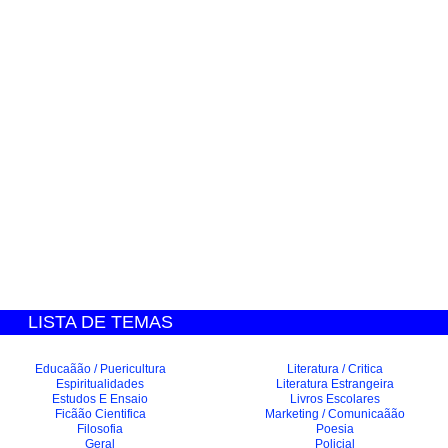
LISTA DE TEMAS
Educaãão / Puericultura
Literatura / Critica
Espiritualidades
Literatura Estrangeira
Estudos E Ensaio
Livros Escolares
Ficãão Cientifica
Marketing / Comunicaãão
Filosofia
Poesia
Geral
Policial