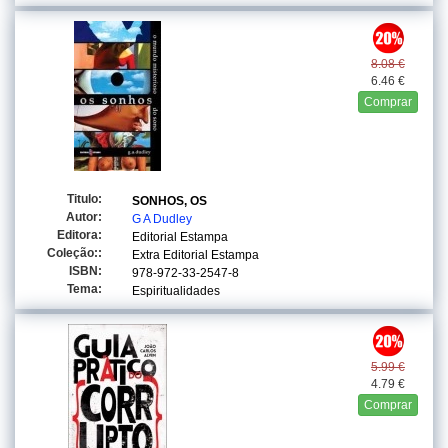
8.08 €
6.46 €
Comprar
Titulo:
SONHOS, OS
Autor:
G A Dudley
Editora:
Editorial Estampa
Coleção::
Extra Editorial Estampa
ISBN:
978-972-33-2547-8
Tema:
Espiritualidades
5.99 €
4.79 €
Comprar