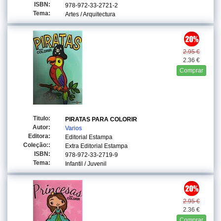
ISBN:
978-972-33-2721-2
Tema:
Artes / Arquitectura
2.95 €
2.36 €
Comprar
Titulo:
PIRATAS PARA COLORIR
Autor:
Varios
Editora:
Editorial Estampa
Coleção::
Extra Editorial Estampa
ISBN:
978-972-33-2719-9
Tema:
Infantil / Juvenil
2.95 €
2.36 €
Comprar