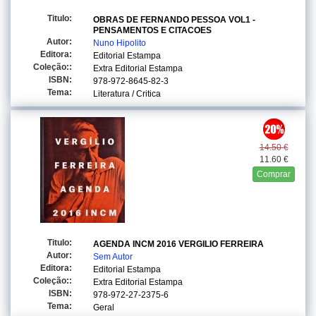
Titulo:
OBRAS DE FERNANDO PESSOA VOL1 -
PENSAMENTOS E CITACOES
Autor:
Nuno Hipolito
Editora:
Editorial Estampa
Coleção::
Extra Editorial Estampa
ISBN:
978-972-8645-82-3
Tema:
Literatura / Critica
14.50 €
11.60 €
Comprar
Titulo:
AGENDA INCM 2016 VERGILIO FERREIRA
Autor:
Sem Autor
Editora:
Editorial Estampa
Coleção::
Extra Editorial Estampa
ISBN:
978-972-27-2375-6
Tema:
Geral