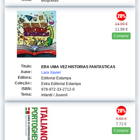
Biografias
14.99 €
11.99 €
Comprar
Titulo:
ERA UMA VEZ HISTORIAS FANTASTICAS
Autor:
Lara Xavier
Editora:
Editorial Estampa
Coleção::
Extra Editorial Estampa
ISBN:
978-972-33-2712-0
Tema:
Infantil / Juvenil
9.65 €
7.72 €
Comprar