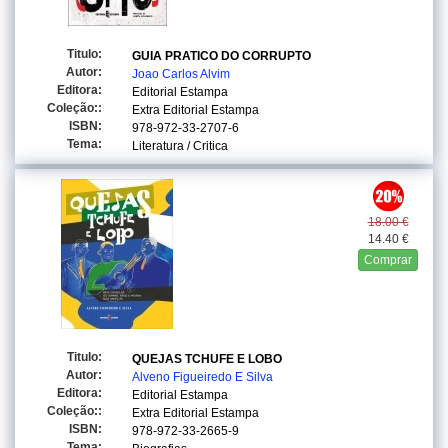
Titulo:
GUIA PRATICO DO CORRUPTO
Autor:
Joao Carlos Alvim
Editora:
Editorial Estampa
Coleção::
Extra Editorial Estampa
ISBN:
978-972-33-2707-6
Tema:
Literatura / Critica
18.00 €
14.40 €
Comprar
Titulo:
QUEJAS TCHUFE E LOBO
Autor:
Alveno Figueiredo E Silva
Editora:
Editorial Estampa
Coleção::
Extra Editorial Estampa
ISBN:
978-972-33-2665-9
Tema: