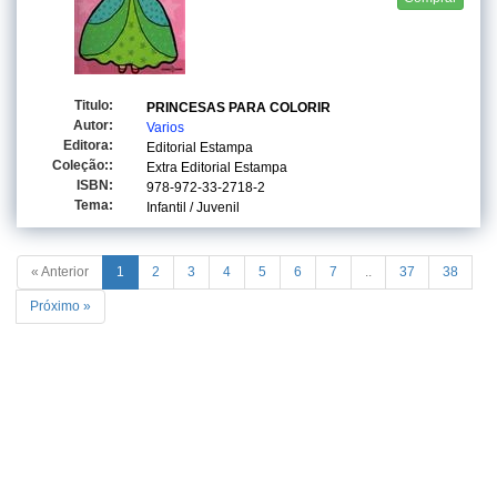
Titulo:
PRINCESAS PARA COLORIR
Autor:
Varios
Editora:
Editorial Estampa
Coleção::
Extra Editorial Estampa
ISBN:
978-972-33-2718-2
Tema:
Infantil / Juvenil
« Anterior
1
2
3
4
5
6
7
..
37
38
Próximo »