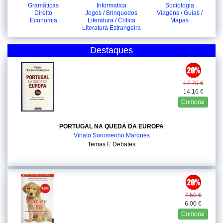
Gramãticas
Informatica
Sociologia
Direito
Jogos / Brinquedos
Viagens / Guias /
Economia
Literatura / Critica
Mapas
Literatura Estrangeira
Destaques
17.70 €
14.16 €
Comprar
PORTUGAL NA QUEDA DA EUROPA
Viriato Soromenho Marques
Temas E Debates
7.50 €
6.00 €
Comprar