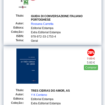
Titulo:
GUIDA DI CONVERSAZIONE ITALIANO
PORTOGHESE
Autor:
Rossana Carretta
Editora:
Editorial Estampa
Coleção::
Extra Editorial Estampa
ISBN:
978-972-33-1753-4
Tema:
Geral
7.00 €
5.60 €
Comprar
Titulo:
TRES CIDRAS DO AMOR, AS
Autor:
Y K Centeno
Editora:
Editorial Estampa
Coleção::
Extra Editorial Estampa