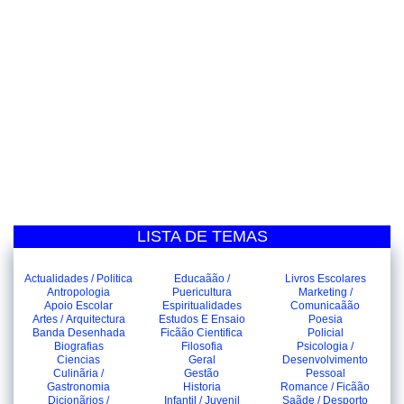
LISTA DE TEMAS
Actualidades / Politica
Educaãão /
Livros Escolares
Antropologia
Puericultura
Marketing /
Apoio Escolar
Espiritualidades
Comunicaãão
Artes / Arquitectura
Estudos E Ensaio
Poesia
Banda Desenhada
Ficãão Cientifica
Policial
Biografias
Filosofia
Psicologia /
Ciencias
Geral
Desenvolvimento
Culinãria /
Gestão
Pessoal
Gastronomia
Historia
Romance / Ficãão
Dicionãrios /
Infantil / Juvenil
Saãde / Desporto