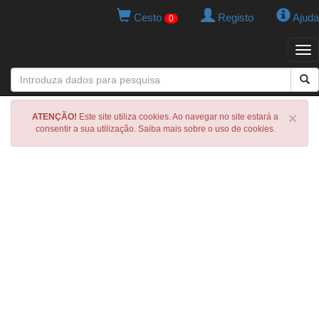
Cesto
Registo
Ajuda
0
Tog
navi
×
ATENÇÃO!
Este site utiliza cookies. Ao navegar no site estará a
consentir a sua utilização. Saiba mais sobre o uso de cookies.