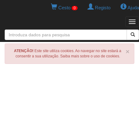
Cesto
Registo
Ajuda
0
Tog
navi
×
ATENÇÃO!
Este site utiliza cookies. Ao navegar no site estará a
consentir a sua utilização. Saiba mais sobre o uso de cookies.