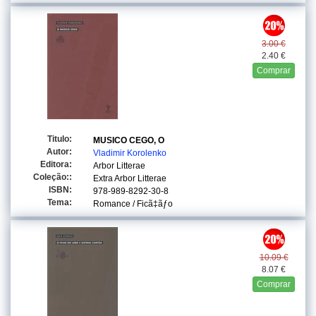
3.00 €
2.40 €
Comprar
Titulo:
MUSICO CEGO, O
Autor:
Vladimir Korolenko
Editora:
Arbor Litterae
Coleção::
Extra Arbor Litterae
ISBN:
978-989-8292-30-8
Tema:
Romance / Ficã‡ãƒo
10.09 €
8.07 €
Comprar