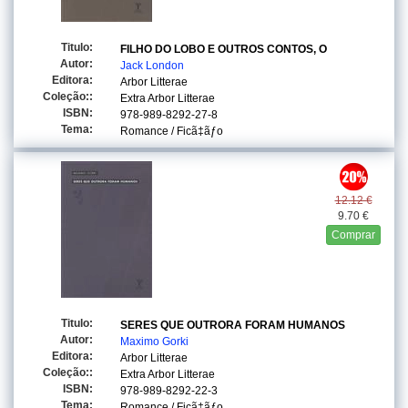
Titulo:
FILHO DO LOBO E OUTROS CONTOS, O
Autor:
Jack London
Editora:
Arbor Litterae
Coleção::
Extra Arbor Litterae
ISBN:
978-989-8292-27-8
Tema:
Romance / Ficã‡ãƒo
12.12 €
9.70 €
Comprar
Titulo:
SERES QUE OUTRORA FORAM HUMANOS
Autor:
Maximo Gorki
Editora:
Arbor Litterae
Coleção::
Extra Arbor Litterae
ISBN:
978-989-8292-22-3
Tema:
Romance / Ficã‡ãƒo