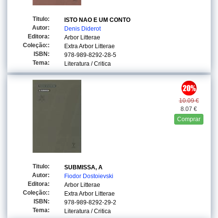
Titulo:
ISTO NAO E UM CONTO
Autor:
Denis Diderot
Editora:
Arbor Litterae
Coleção::
Extra Arbor Litterae
ISBN:
978-989-8292-28-5
Tema:
Literatura / Critica
10.09 €
8.07 €
Comprar
Titulo:
SUBMISSA, A
Autor:
Fiodor Dostoievski
Editora:
Arbor Litterae
Coleção::
Extra Arbor Litterae
ISBN:
978-989-8292-29-2
Tema:
Literatura / Critica