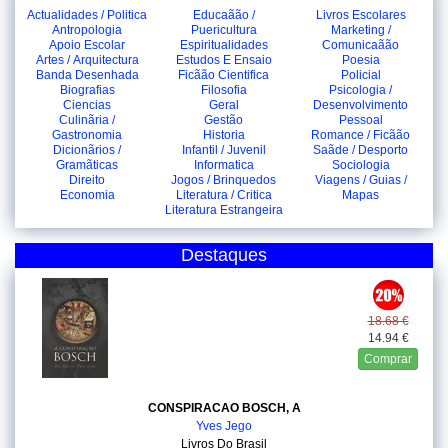
Actualidades / Politica
Educaãão /
Livros Escolares
Antropologia
Puericultura
Marketing /
Apoio Escolar
Espiritualidades
Comunicaãão
Artes / Arquitectura
Estudos E Ensaio
Poesia
Banda Desenhada
Ficãão Cientifica
Policial
Biografias
Filosofia
Psicologia /
Ciencias
Geral
Desenvolvimento
Culinãria /
Gestão
Pessoal
Gastronomia
Historia
Romance / Ficãão
Dicionãrios /
Infantil / Juvenil
Saãde / Desporto
Gramãticas
Informatica
Sociologia
Direito
Jogos / Brinquedos
Viagens / Guias /
Economia
Literatura / Critica
Mapas
Literatura Estrangeira
Destaques
18.68 €
14.94 €
Comprar
CONSPIRACAO BOSCH, A
Yves Jego
Livros Do Brasil