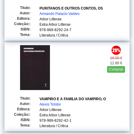
Titulo:
PURITANOS E OUTROS CONTOS, OS
Autor:
Armando Palacio Valdes
Editora:
Arbor Litterae
Coleção::
Extra Arbor Litterae
ISBN:
978-989-8292-24-7
Tema:
Literatura / Critica
16.00 €
12.80 €
Comprar
Titulo:
VAMPIRO E A FAMILIA DO VAMPIRO, O
Autor:
Alexis Tolstoi
Editora:
Arbor Litterae
Coleção::
Extra Arbor Litterae
ISBN:
978-989-8292-42-1
Tema:
Literatura / Critica