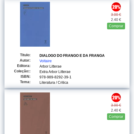
3.00 €
2.40 €
Comprar
Titulo:
DIALOGO DO FRANGO E DA FRANGA
Autor:
Voltaire
Editora:
Arbor Litterae
Coleção::
Extra Arbor Litterae
ISBN:
978-989-8292-39-1
Tema:
Literatura / Critica
3.00 €
2.40 €
Comprar