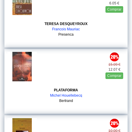
6.05 €
Comprar
TERESA DESQUEYROUX
Francois Mauriac
Presenca
15.09 €
12.07 €
Comprar
PLATAFORMA
Michel Houellebecq
Bertrand
10.00 €