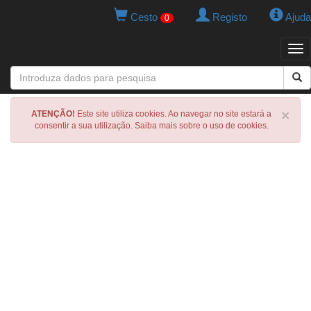
Cesto
Registo
Ajuda
0
Tog
navi
×
ATENÇÃO!
Este site utiliza cookies. Ao navegar no site estará a
consentir a sua utilização. Saiba mais sobre o uso de cookies.