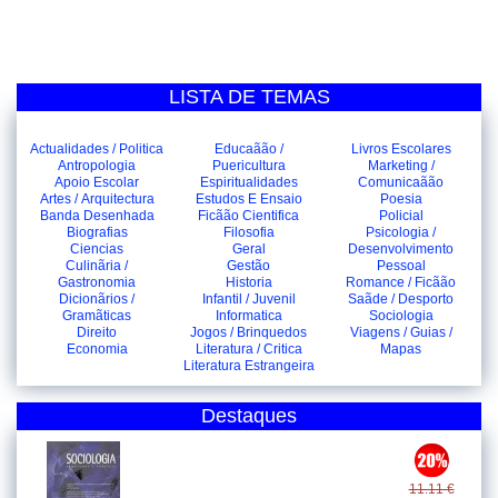
LISTA DE TEMAS
Actualidades / Politica
Educaãão /
Livros Escolares
Antropologia
Puericultura
Marketing /
Apoio Escolar
Espiritualidades
Comunicaãão
Artes / Arquitectura
Estudos E Ensaio
Poesia
Banda Desenhada
Ficãão Cientifica
Policial
Biografias
Filosofia
Psicologia /
Ciencias
Geral
Desenvolvimento
Culinãria /
Gestão
Pessoal
Gastronomia
Historia
Romance / Ficãão
Dicionãrios /
Infantil / Juvenil
Saãde / Desporto
Gramãticas
Informatica
Sociologia
Direito
Jogos / Brinquedos
Viagens / Guias /
Economia
Literatura / Critica
Mapas
Literatura Estrangeira
Destaques
11.11 €