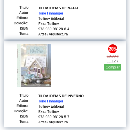
Titulo:
TILDA IDEIAS DE NATAL
Autor:
Tone Finnanger
Editora:
Tuttirev Editorial
Coleção::
Extra Tuttirev
ISBN:
978-989-98128-6-4
Tema:
Artes / Arquitectura
13.90 €
11.12 €
Comprar
Titulo:
TILDA IDEIAS DE INVERNO
Autor:
Tone Finnanger
Editora:
Tuttirev Editorial
Coleção::
Extra Tuttirev
ISBN:
978-989-98128-5-7
Tema:
Artes / Arquitectura