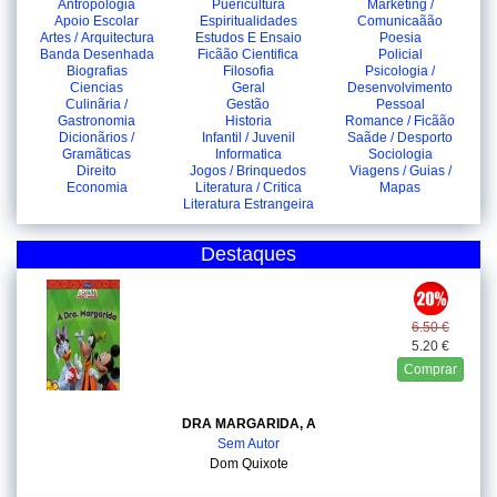
Antropologia
Puericultura
Marketing /
Apoio Escolar
Espiritualidades
Comunicaãão
Artes / Arquitectura
Estudos E Ensaio
Poesia
Banda Desenhada
Ficãão Cientifica
Policial
Biografias
Filosofia
Psicologia /
Ciencias
Geral
Desenvolvimento
Culinãria /
Gestão
Pessoal
Gastronomia
Historia
Romance / Ficãão
Dicionãrios /
Infantil / Juvenil
Saãde / Desporto
Gramãticas
Informatica
Sociologia
Direito
Jogos / Brinquedos
Viagens / Guias /
Economia
Literatura / Critica
Mapas
Literatura Estrangeira
Destaques
6.50 €
5.20 €
Comprar
DRA MARGARIDA, A
Sem Autor
Dom Quixote