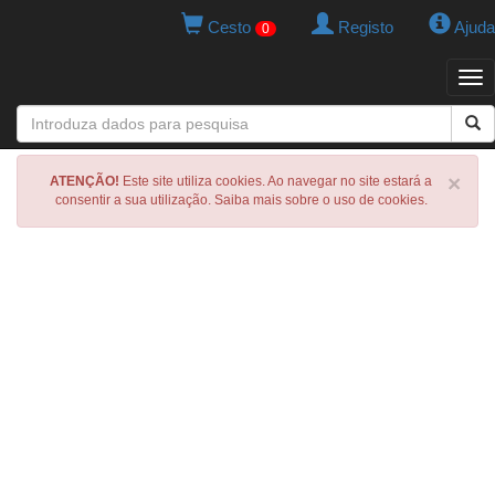
Cesto
Registo
Ajuda
0
Tog
navi
×
ATENÇÃO!
Este site utiliza cookies. Ao navegar no site estará a
consentir a sua utilização. Saiba mais sobre o uso de cookies.