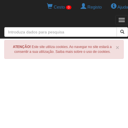
Cesto
Registo
Ajuda
0
Tog
navi
×
ATENÇÃO!
Este site utiliza cookies. Ao navegar no site estará a
consentir a sua utilização. Saiba mais sobre o uso de cookies.