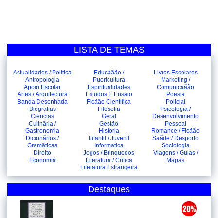
LISTA DE TEMAS
Actualidades / Politica
Educaãão /
Livros Escolares
Antropologia
Puericultura
Marketing /
Apoio Escolar
Espiritualidades
Comunicaãão
Artes / Arquitectura
Estudos E Ensaio
Poesia
Banda Desenhada
Ficãão Cientifica
Policial
Biografias
Filosofia
Psicologia /
Ciencias
Geral
Desenvolvimento
Culinãria /
Gestão
Pessoal
Gastronomia
Historia
Romance / Ficãão
Dicionãrios /
Infantil / Juvenil
Saãde / Desporto
Gramãticas
Informatica
Sociologia
Direito
Jogos / Brinquedos
Viagens / Guias /
Economia
Literatura / Critica
Mapas
Literatura Estrangeira
Destaques