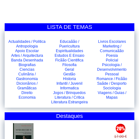
LISTA DE TEMAS
Actualidades / Politica
Educaãão /
Livros Escolares
Antropologia
Puericultura
Marketing /
Apoio Escolar
Espiritualidades
Comunicaãão
Artes / Arquitectura
Estudos E Ensaio
Poesia
Banda Desenhada
Ficãão Cientifica
Policial
Biografias
Filosofia
Psicologia /
Ciencias
Geral
Desenvolvimento
Culinãria /
Gestão
Pessoal
Gastronomia
Historia
Romance / Ficãão
Dicionãrios /
Infantil / Juvenil
Saãde / Desporto
Gramãticas
Informatica
Sociologia
Direito
Jogos / Brinquedos
Viagens / Guias /
Economia
Literatura / Critica
Mapas
Literatura Estrangeira
Destaques
17.00 €