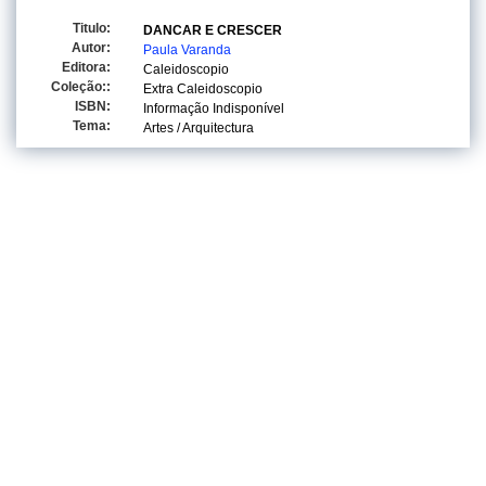
Titulo:
DANCAR E CRESCER
Autor:
Paula Varanda
Editora:
Caleidoscopio
Coleção::
Extra Caleidoscopio
ISBN:
Informação Indisponível
Tema:
Artes / Arquitectura