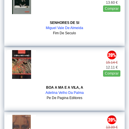
13.60 €
Comprar
SENHORES DE SI
Miguel Vale De Almeida
Fim De Seculo
15.14 €
12.11 €
Comprar
BOA A MA E A VILA, A
Adelina Velho Da Palma
Pe De Pagina Editores
13.09 €