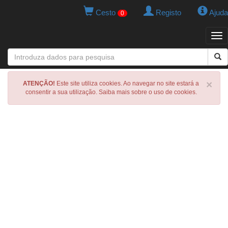
Cesto
Registo
Ajuda
0
Tog
navi
×
ATENÇÃO!
Este site utiliza cookies. Ao navegar no site estará a
consentir a sua utilização. Saiba mais sobre o uso de cookies.