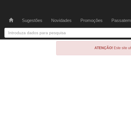
Sugestões
Novidades
Promoções
Passatem
ATENÇÃO!
Este site u