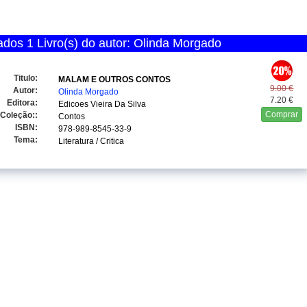
dos 1 Livro(s) do autor: Olinda Morgado
Titulo:
MALAM E OUTROS CONTOS
9.00 €
Autor:
Olinda Morgado
7.20 €
Editora:
Edicoes Vieira Da Silva
Comprar
Coleção::
Contos
ISBN:
978-989-8545-33-9
Tema:
Literatura / Critica