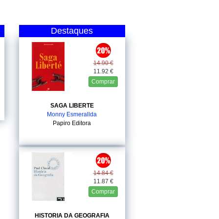
Destaques
14.90 €
11.92 €
Comprar
SAGA LIBERTE
Monny Esmerallda
Papiro Editora
14.84 €
11.87 €
Comprar
HISTORIA DA GEOGRAFIA