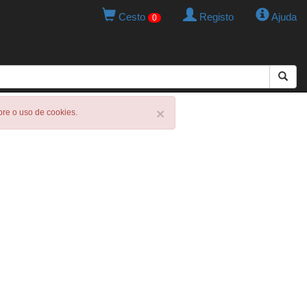
Cesto
Registo
Ajuda
0
×
obre o uso de cookies.