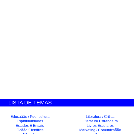
LISTA DE TEMAS
Educaãão / Puericultura
Literatura / Critica
Espiritualidades
Literatura Estrangeira
Estudos E Ensaio
Livros Escolares
Ficãão Cientifica
Marketing / Comunicaãão