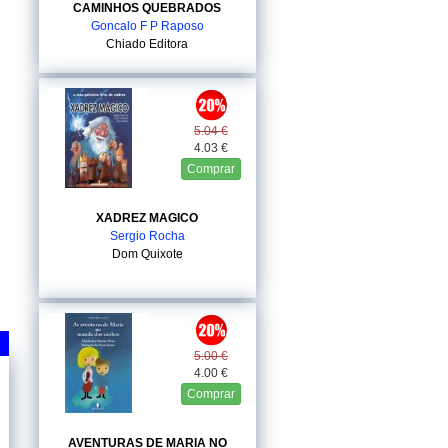
CAMINHOS QUEBRADOS
Goncalo F P Raposo
Chiado Editora
5.04 €
4.03 €
Comprar
XADREZ MAGICO
Sergio Rocha
Dom Quixote
5.00 €
4.00 €
Comprar
AVENTURAS DE MARIA NO