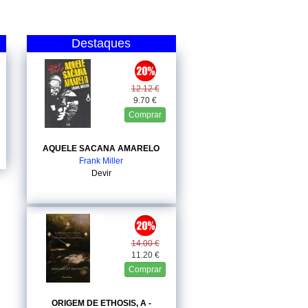
Destaques
12.12 €
9.70 €
Comprar
AQUELE SACANA AMARELO
Frank Miller
Devir
14.00 €
11.20 €
Comprar
ORIGEM DE ETHOSIS, A -