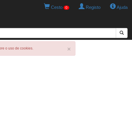
Cesto
Registo
Ajuda
0
×
obre o uso de cookies.