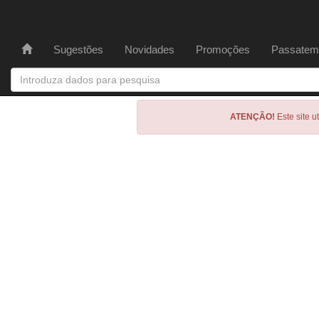
Sugestões
Novidades
Promoções
Passatem
ATENÇÃO!
Este site u