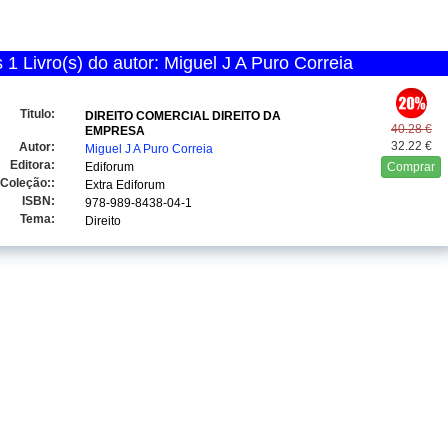
1 Livro(s) do autor: Miguel J A Puro Correia
Titulo:
DIREITO COMERCIAL DIREITO DA
40.28 €
EMPRESA
32.22 €
Autor:
Miguel J A Puro Correia
Editora:
Ediforum
Comprar
Coleção::
Extra Ediforum
ISBN:
978-989-8438-04-1
Tema:
Direito