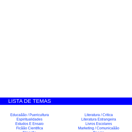
LISTA DE TEMAS
Educaãão / Puericultura
Literatura / Critica
Espiritualidades
Literatura Estrangeira
Estudos E Ensaio
Livros Escolares
Ficãão Cientifica
Marketing / Comunicaãão