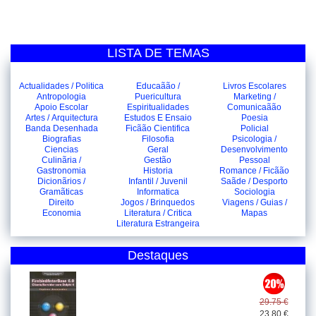
LISTA DE TEMAS
Actualidades / Politica
Educaãão /
Livros Escolares
Antropologia
Puericultura
Marketing /
Apoio Escolar
Espiritualidades
Comunicaãão
Artes / Arquitectura
Estudos E Ensaio
Poesia
Banda Desenhada
Ficãão Cientifica
Policial
Biografias
Filosofia
Psicologia /
Ciencias
Geral
Desenvolvimento
Culinãria /
Gestão
Pessoal
Gastronomia
Historia
Romance / Ficãão
Dicionãrios /
Infantil / Juvenil
Saãde / Desporto
Gramãticas
Informatica
Sociologia
Direito
Jogos / Brinquedos
Viagens / Guias /
Economia
Literatura / Critica
Mapas
Literatura Estrangeira
Destaques
29.75 €
23.80 €