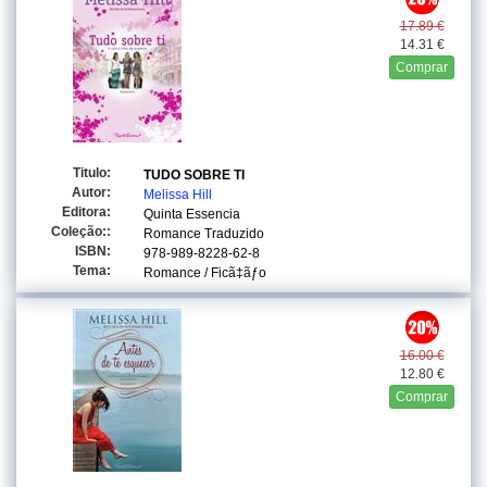
17.89 €
14.31 €
Comprar
Titulo:
TUDO SOBRE TI
Autor:
Melissa Hill
Editora:
Quinta Essencia
Coleção::
Romance Traduzido
ISBN:
978-989-8228-62-8
Tema:
Romance / Ficã‡ãƒo
16.00 €
12.80 €
Comprar