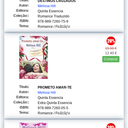
Titulo:
DESTINOS CRUZADOS
Autor:
Melissa Hill
Editora:
Quinta Essencia
Coleção::
Romance Traduzido
ISBN:
978-989-7260-75-9
Tema:
Romance / Ficã‡ãƒo
15.50 €
12.40 €
Comprar
Titulo:
PROMETO AMAR-TE
Autor:
Melissa Hill
Editora:
Quinta Essencia
Coleção::
Extra Quinta Essencia
ISBN:
978-989-7260-05-5
Tema:
Romance / Ficã‡ãƒo