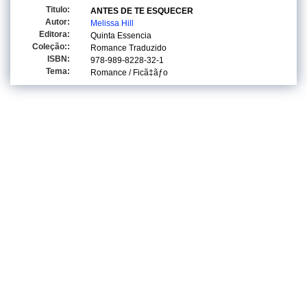
Titulo:
ANTES DE TE ESQUECER
Autor:
Melissa Hill
Editora:
Quinta Essencia
Coleção::
Romance Traduzido
ISBN:
978-989-8228-32-1
Tema:
Romance / Ficã‡ãƒo