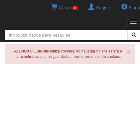
Cesto
Registo
Ajuda
0
Tog
navi
×
ATENÇÃO!
Este site utiliza cookies. Ao navegar no site estará a
consentir a sua utilização. Saiba mais sobre o uso de cookies.