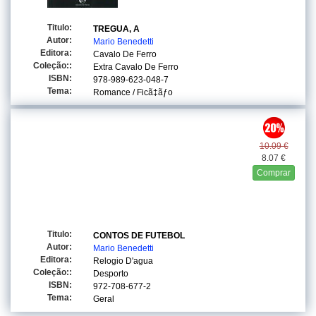
Titulo:
TREGUA, A
Autor:
Mario Benedetti
Editora:
Cavalo De Ferro
Coleção::
Extra Cavalo De Ferro
ISBN:
978-989-623-048-7
Tema:
Romance / Ficã‡ãƒo
10.09 €
8.07 €
Comprar
Titulo:
CONTOS DE FUTEBOL
Autor:
Mario Benedetti
Editora:
Relogio D'agua
Coleção::
Desporto
ISBN:
972-708-677-2
Tema:
Geral