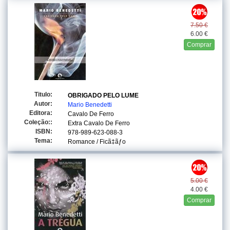
7.50 €
6.00 €
Comprar
Titulo:
OBRIGADO PELO LUME
Autor:
Mario Benedetti
Editora:
Cavalo De Ferro
Coleção::
Extra Cavalo De Ferro
ISBN:
978-989-623-088-3
Tema:
Romance / Ficã‡ãƒo
5.00 €
4.00 €
Comprar