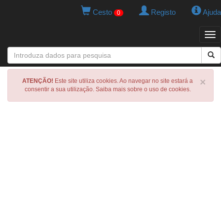
Cesto
Registo
Ajuda
0
Tog
navi
×
ATENÇÃO!
Este site utiliza cookies. Ao navegar no site estará a
consentir a sua utilização. Saiba mais sobre o uso de cookies.