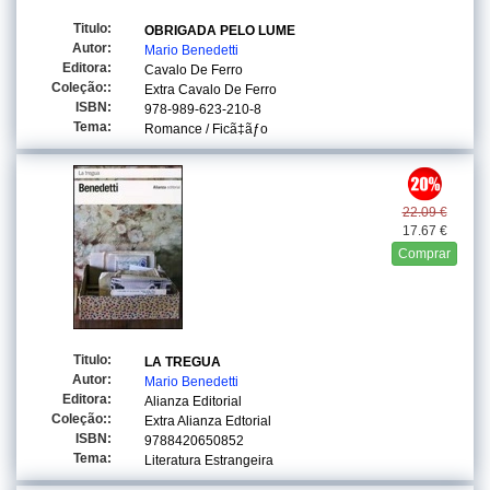
Titulo:
OBRIGADA PELO LUME
Autor:
Mario Benedetti
Editora:
Cavalo De Ferro
Coleção::
Extra Cavalo De Ferro
ISBN:
978-989-623-210-8
Tema:
Romance / Ficã‡ãƒo
22.09 €
17.67 €
Comprar
Titulo:
LA TREGUA
Autor:
Mario Benedetti
Editora:
Alianza Editorial
Coleção::
Extra Alianza Edtorial
ISBN:
9788420650852
Tema:
Literatura Estrangeira