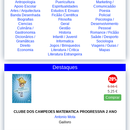
Antropologia
Puericultura
Marketing /
Apoio Escolar
Espiritualidades
Comunicaãão
Artes / Arquitectura
Estudos E Ensaio
Poesia
Banda Desenhada
Ficãão Cientifica
Policial
Biografias
Filosofia
Psicologia /
Ciencias
Geral
Desenvolvimento
Culinãria /
Gestão
Pessoal
Gastronomia
Historia
Romance / Ficãão
Dicionãrios /
Infantil / Juvenil
Saãde / Desporto
Gramãticas
Informatica
Sociologia
Direito
Jogos / Brinquedos
Viagens / Guias /
Economia
Literatura / Critica
Mapas
Literatura Estrangeira
Destaques
6.56 €
5.25 €
Comprar
CLUBE DOS CAMPEOES MATEMATICA PROGRESSIVA 2 ANO
Antonio Mota
Gailivro