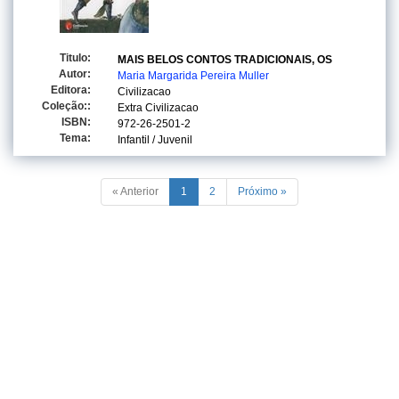
Titulo:
MAIS BELOS CONTOS TRADICIONAIS, OS
Autor:
Maria Margarida Pereira Muller
Editora:
Civilizacao
Coleção::
Extra Civilizacao
ISBN:
972-26-2501-2
Tema:
Infantil / Juvenil
« Anterior
1
2
Próximo »