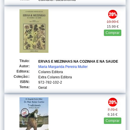
19.99 €
15.99 €
Comprar
Titulo:
ERVAS E MEZINHAS NA COZINHA E NA SAUDE
Autor:
Maria Margarida Pereira Muller
Editora:
Colares Editora
Coleção::
Extra Colares Editora
ISBN:
972-782-102-2
Tema:
Geral
7.70 €
6.16 €
Comprar