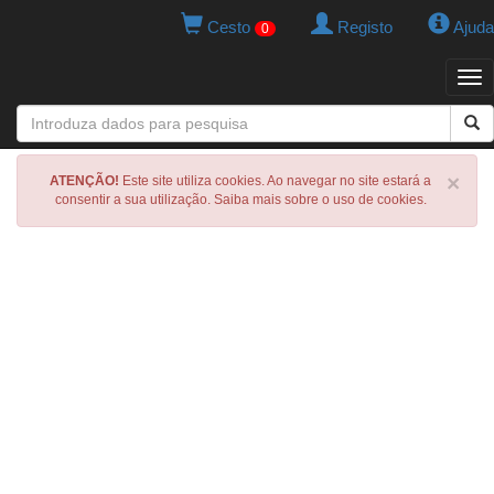
Cesto
Registo
Ajuda
0
Tog
navi
×
ATENÇÃO!
Este site utiliza cookies. Ao navegar no site estará a
consentir a sua utilização. Saiba mais sobre o uso de cookies.