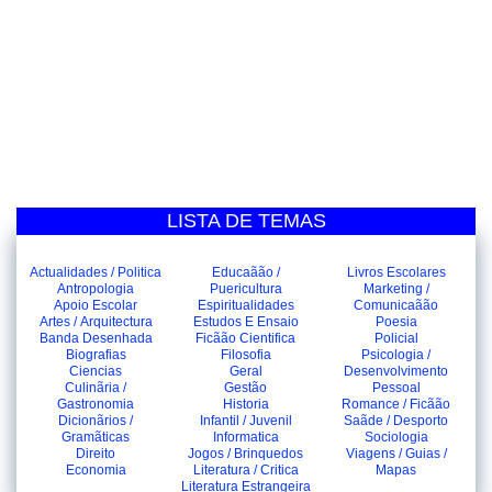
LISTA DE TEMAS
Actualidades / Politica
Educaãão /
Livros Escolares
Antropologia
Puericultura
Marketing /
Apoio Escolar
Espiritualidades
Comunicaãão
Artes / Arquitectura
Estudos E Ensaio
Poesia
Banda Desenhada
Ficãão Cientifica
Policial
Biografias
Filosofia
Psicologia /
Ciencias
Geral
Desenvolvimento
Culinãria /
Gestão
Pessoal
Gastronomia
Historia
Romance / Ficãão
Dicionãrios /
Infantil / Juvenil
Saãde / Desporto
Gramãticas
Informatica
Sociologia
Direito
Jogos / Brinquedos
Viagens / Guias /
Economia
Literatura / Critica
Mapas
Literatura Estrangeira