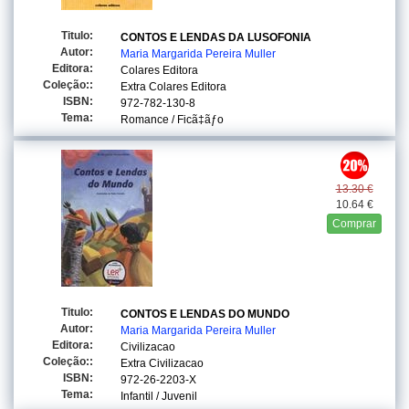
Titulo:
CONTOS E LENDAS DA LUSOFONIA
Autor:
Maria Margarida Pereira Muller
Editora:
Colares Editora
Coleção::
Extra Colares Editora
ISBN:
972-782-130-8
Tema:
Romance / Ficã‡ãƒo
13.30 €
10.64 €
Comprar
Titulo:
CONTOS E LENDAS DO MUNDO
Autor:
Maria Margarida Pereira Muller
Editora:
Civilizacao
Coleção::
Extra Civilizacao
ISBN:
972-26-2203-X
Tema:
Infantil / Juvenil