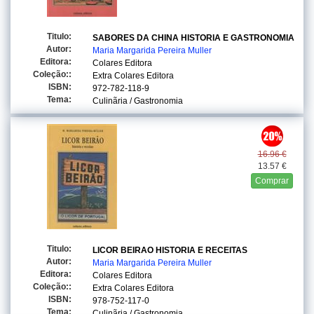
Titulo:
SABORES DA CHINA HISTORIA E GASTRONOMIA
Autor:
Maria Margarida Pereira Muller
Editora:
Colares Editora
Coleção::
Extra Colares Editora
ISBN:
972-782-118-9
Tema:
Culinãria / Gastronomia
16.96 €
13.57 €
Comprar
Titulo:
LICOR BEIRAO HISTORIA E RECEITAS
Autor:
Maria Margarida Pereira Muller
Editora:
Colares Editora
Coleção::
Extra Colares Editora
ISBN:
978-752-117-0
Tema:
Culinãria / Gastronomia