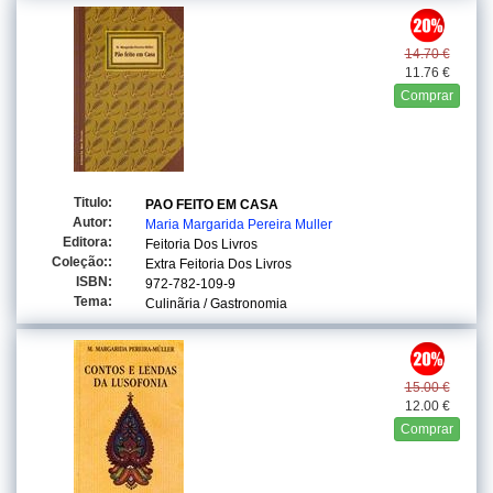
14.70 €
11.76 €
Comprar
Titulo:
PAO FEITO EM CASA
Autor:
Maria Margarida Pereira Muller
Editora:
Feitoria Dos Livros
Coleção::
Extra Feitoria Dos Livros
ISBN:
972-782-109-9
Tema:
Culinãria / Gastronomia
15.00 €
12.00 €
Comprar