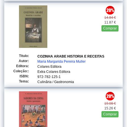
14.84 €
11.87 €
Comprar
Titulo:
COZINHA ARABE HISTORIA E RECEITAS
Autor:
Maria Margarida Pereira Muller
Editora:
Colares Editora
Coleção::
Extra Colares Editora
ISBN:
972-782-125-1
Tema:
Culinãria / Gastronomia
19.08 €
15.26 €
Comprar