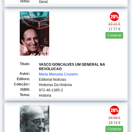
Tema:
Geral
22.21 €
17.77 €
Comprar
Titulo:
VASCO GONCALVES UM GENERAL NA
REVOLUCAO
Autor:
Maria Manuela Cruzeiro
Editora:
Editorial Noticias
Coleção::
Historias Da Historia
ISBN:
972-46-1385-2
Tema:
Historia
24.68 €
19.74 €
Comprar