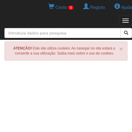
Cesto
Registo
Ajuda
0
Tog
navi
×
ATENÇÃO!
Este site utiliza cookies. Ao navegar no site estará a
consentir a sua utilização. Saiba mais sobre o uso de cookies.