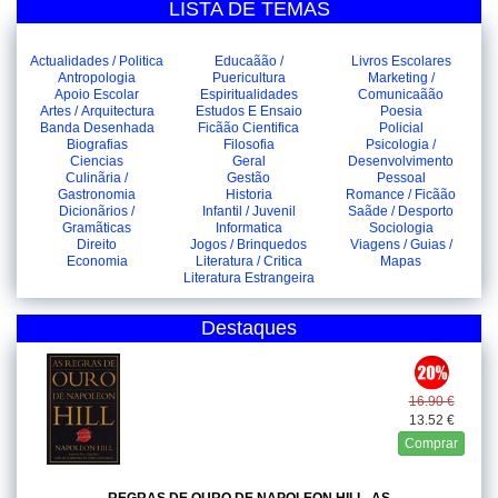
LISTA DE TEMAS
Actualidades / Politica
Educaãão /
Livros Escolares
Antropologia
Puericultura
Marketing /
Apoio Escolar
Espiritualidades
Comunicaãão
Artes / Arquitectura
Estudos E Ensaio
Poesia
Banda Desenhada
Ficãão Cientifica
Policial
Biografias
Filosofia
Psicologia /
Ciencias
Geral
Desenvolvimento
Culinãria /
Gestão
Pessoal
Gastronomia
Historia
Romance / Ficãão
Dicionãrios /
Infantil / Juvenil
Saãde / Desporto
Gramãticas
Informatica
Sociologia
Direito
Jogos / Brinquedos
Viagens / Guias /
Economia
Literatura / Critica
Mapas
Literatura Estrangeira
Destaques
16.90 €
13.52 €
Comprar