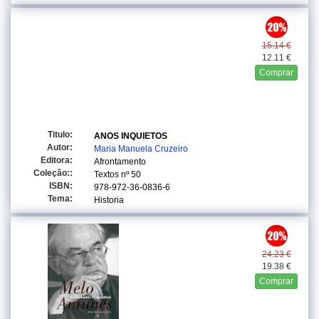
15.14 €
12.11 €
Comprar
Titulo:
ANOS INQUIETOS
Autor:
Maria Manuela Cruzeiro
Editora:
Afrontamento
Coleção::
Textos
nº 50
ISBN:
978-972-36-0836-6
Tema:
Historia
24.23 €
19.38 €
Comprar