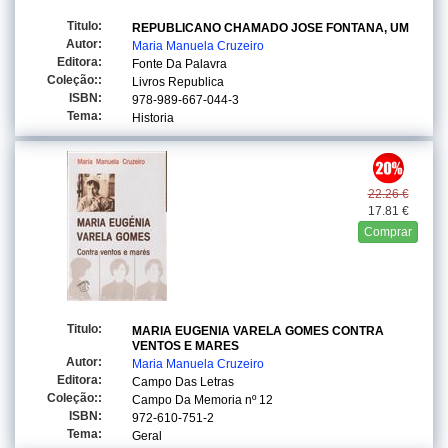
Titulo:
REPUBLICANO CHAMADO JOSE FONTANA, UM
Autor:
Maria Manuela Cruzeiro
Editora:
Fonte Da Palavra
Coleção::
Livros Republica
ISBN:
978-989-667-044-3
Tema:
Historia
22.26 €
17.81 €
Comprar
Titulo:
MARIA EUGENIA VARELA GOMES CONTRA
VENTOS E MARES
Autor:
Maria Manuela Cruzeiro
Editora:
Campo Das Letras
Coleção::
Campo Da Memoria
nº 12
ISBN:
972-610-751-2
Tema:
Geral