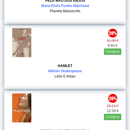
PELA MAO DOS ANJOS
Maria Elvira Pombo Marchand
Planeta Manuscrito
12.00 €
9.60 €
Comprar
HAMLET
William Shakespeare
Lello E Irmao
15.11 €
12.09 €
Comprar