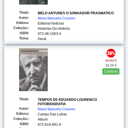
Titulo:
MELO ANTUNES O SONHADOR PRAGMATICO
Autor:
Maria Manuela Cruzeiro
Editora:
Editorial Noticias
Coleção::
Historias Da Historia
ISBN:
972-46-1563-4
Tema:
Geral
42.82 €
34.26 €
Comprar
Titulo:
TEMPOS DE EDUARDO LOURENCO
FOTOBIOGRAFIA
Autor:
Maria Manuela Cruzeiro
Editora:
Campo Das Letras
Coleção::
Album
ISBN:
972-610-681-8