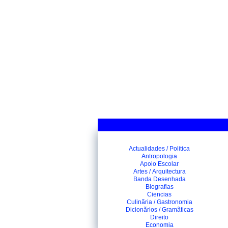
Actualidades / Politica
Antropologia
Apoio Escolar
Artes / Arquitectura
Banda Desenhada
Biografias
Ciencias
Culinãria / Gastronomia
Dicionãrios / Gramãticas
Direito
Economia