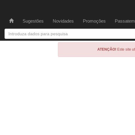
Sugestões
Novidades
Promoções
Passatem
ATENÇÃO!
Este site u