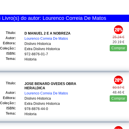
Livro(s) do autor: Lourenco Correia De Matos
Titulo:
D MANUEL 2 E A NOBREZA
25.24 €
Autor:
Lourenco Correia De Matos
20.19 €
Editora:
Dislivro Historica
Comprar
Coleção::
Extra Dislivro Historica
ISBN:
972-8876-01-7
Tema:
Historia
Titulo:
JOSE BENARD GVEDES OBRA
60.57 €
HERALDICA
48.46 €
Autor:
Lourenco Correia De Matos
Editora:
Dislivro Historica
Comprar
Coleção::
Extra Dislivro Historica
ISBN:
978-8876-44-0
Tema:
Historia