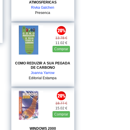
ATMOSFERICAS
Rivka Galchen
Presenca
13.78 €
11.02 €
Comprar
COMO REDUZIR A SUA PEGADA
DE CARBONO
Joanna Yarrow
Editorial Estampa
18.77 €
15.02 €
Comprar
WINDOWS 2000