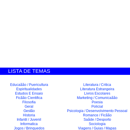
LISTA DE TEMAS
Educaãão / Puericultura
Literatura / Critica
Espiritualidades
Literatura Estrangeira
Estudos E Ensaio
Livros Escolares
Ficãão Cientifica
Marketing / Comunicaãão
Filosofia
Poesia
Geral
Policial
Gestão
Psicologia / Desenvolvimento Pessoal
Historia
Romance / Ficãão
Infantil / Juvenil
Saãde / Desporto
Informatica
Sociologia
Jogos / Brinquedos
Viagens / Guias / Mapas