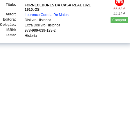
Titulo:
FORNECEDORES DA CASA REAL 1821
55.53 €
1910, OS
44.42 €
Autor:
Lourenco Correia De Matos
Editora:
Dislivro Historica
Comprar
Coleção::
Extra Dislivro Historica
ISBN:
978-989-639-123-2
Tema:
Historia