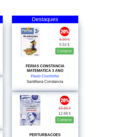
Destaques
6.90 €
5.52 €
Comprar
FERIAS CONSTANCIA
MATEMATICA 3 ANO
Paulo Cruchinho
Santillana Constancia
15.85 €
12.68 €
Comprar
PERTURBACOES