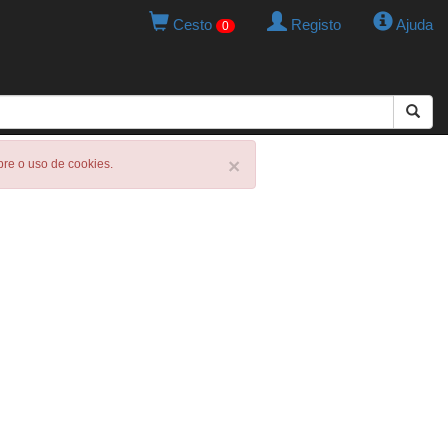
Cesto
Registo
Ajuda
0
×
obre o uso de cookies.