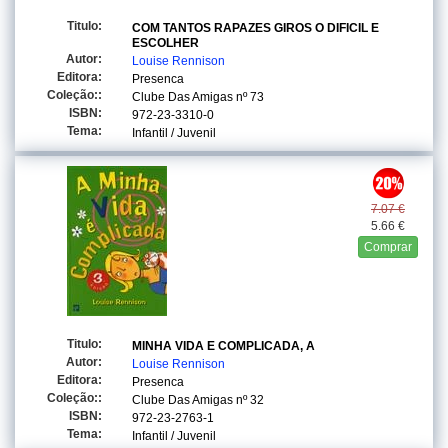
Titulo:
COM TANTOS RAPAZES GIROS O DIFICIL E
ESCOLHER
Autor:
Louise Rennison
Editora:
Presenca
Coleção::
Clube Das Amigas
nº 73
ISBN:
972-23-3310-0
Tema:
Infantil / Juvenil
7.07 €
5.66 €
Comprar
Titulo:
MINHA VIDA E COMPLICADA, A
Autor:
Louise Rennison
Editora:
Presenca
Coleção::
Clube Das Amigas
nº 32
ISBN:
972-23-2763-1
Tema:
Infantil / Juvenil