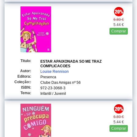
6.80 €
5.44 €
Comprar
Titulo:
ESTAR APAIXONADA SO ME TRAZ
COMPLICACOES
Autor:
Louise Rennison
Editora:
Presenca
Coleção::
Clube Das Amigas
nº 56
ISBN:
972-23-3068-3
Tema:
Infantil / Juvenil
6.80 €
5.44 €
Comprar