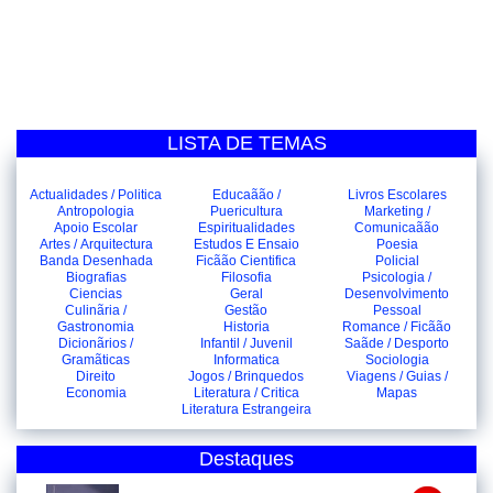
LISTA DE TEMAS
Actualidades / Politica
Educaãão /
Livros Escolares
Antropologia
Puericultura
Marketing /
Apoio Escolar
Espiritualidades
Comunicaãão
Artes / Arquitectura
Estudos E Ensaio
Poesia
Banda Desenhada
Ficãão Cientifica
Policial
Biografias
Filosofia
Psicologia /
Ciencias
Geral
Desenvolvimento
Culinãria /
Gestão
Pessoal
Gastronomia
Historia
Romance / Ficãão
Dicionãrios /
Infantil / Juvenil
Saãde / Desporto
Gramãticas
Informatica
Sociologia
Direito
Jogos / Brinquedos
Viagens / Guias /
Economia
Literatura / Critica
Mapas
Literatura Estrangeira
Destaques