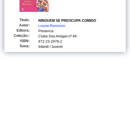
Titulo:
NINGUEM SE PREOCUPA COMIGO
Autor:
Louise Rennison
Editora:
Presenca
Coleção::
Clube Das Amigas
nº 49
ISBN:
972-23-2978-2
Tema:
Infantil / Juvenil