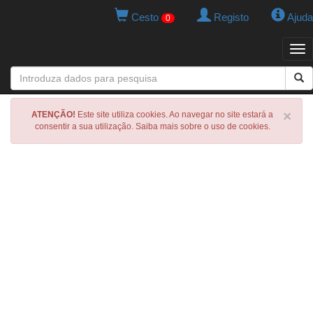
Cesto
Registo
Ajuda
0
Tog
navi
×
ATENÇÃO!
Este site utiliza cookies. Ao navegar no site estará a
consentir a sua utilização. Saiba mais sobre o uso de cookies.