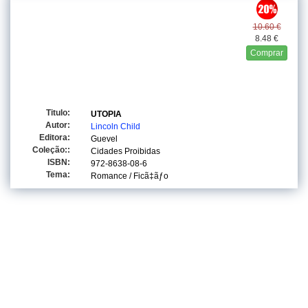
10.60 €
8.48 €
Comprar
Titulo:
UTOPIA
Autor:
Lincoln Child
Editora:
Guevel
Coleção::
Cidades Proibidas
ISBN:
972-8638-08-6
Tema:
Romance / Ficã‡ãƒo