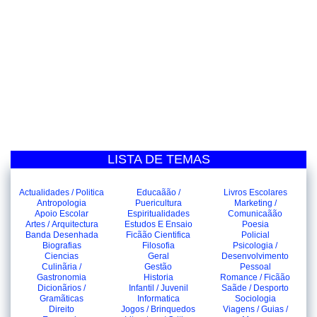
LISTA DE TEMAS
Actualidades / Politica
Educaãão /
Livros Escolares
Antropologia
Puericultura
Marketing /
Apoio Escolar
Espiritualidades
Comunicaãão
Artes / Arquitectura
Estudos E Ensaio
Poesia
Banda Desenhada
Ficãão Cientifica
Policial
Biografias
Filosofia
Psicologia /
Ciencias
Geral
Desenvolvimento
Culinãria /
Gestão
Pessoal
Gastronomia
Historia
Romance / Ficãão
Dicionãrios /
Infantil / Juvenil
Saãde / Desporto
Gramãticas
Informatica
Sociologia
Direito
Jogos / Brinquedos
Viagens / Guias /