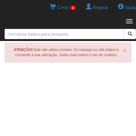
Cesto
Registo
Ajuda
0
Tog
navi
×
ATENÇÃO!
Este site utiliza cookies. Ao navegar no site estará a
consentir a sua utilização. Saiba mais sobre o uso de cookies.