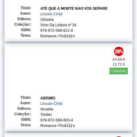
Titulo:
ATE QUE A MORTE NAO VOS SEPARE
Autor:
Lincoln Child
Editora:
Ulisseia
Coleção::
Vicio Da Leitura
nº 34
ISBN:
978-972-568-621-8
Tema:
Romance / Ficã‡ãƒo
17.15 €
13.72 €
Comprar
Titulo:
ABISMO
Autor:
Lincoln Child
Editora:
Arcadia
Coleção::
Thriller
ISBN:
978-972-568-603-4
Tema:
Romance / Ficã‡ãƒo