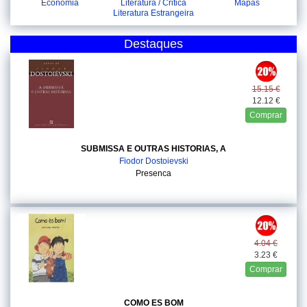
Economia
Literatura / Critica
Mapas
Literatura Estrangeira
Destaques
15.15 €
12.12 €
Comprar
SUBMISSA E OUTRAS HISTORIAS, A
Fiodor Dostoievski
Presenca
4.04 €
3.23 €
Comprar
COMO ES BOM