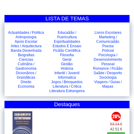
LISTA DE TEMAS
Actualidades / Politica
Educaãão /
Livros Escolares
Antropologia
Puericultura
Marketing /
Apoio Escolar
Espiritualidades
Comunicaãão
Artes / Arquitectura
Estudos E Ensaio
Poesia
Banda Desenhada
Ficãão Cientifica
Policial
Biografias
Filosofia
Psicologia /
Ciencias
Geral
Desenvolvimento
Culinãria /
Gestão
Pessoal
Gastronomia
Historia
Romance / Ficãão
Dicionãrios /
Infantil / Juvenil
Saãde / Desporto
Gramãticas
Informatica
Sociologia
Direito
Jogos / Brinquedos
Viagens / Guias /
Economia
Literatura / Critica
Mapas
Literatura Estrangeira
Destaques
53.14 €
42.51 €