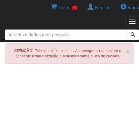
Cesto
Registo
Ajuda
0
Tog
navi
×
ATENÇÃO!
Este site utiliza cookies. Ao navegar no site estará a
consentir a sua utilização. Saiba mais sobre o uso de cookies.