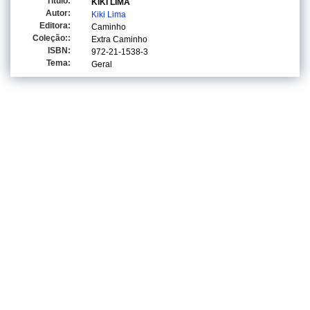
Titulo:
KIKI LIMA
Autor:
Kiki Lima
Editora:
Caminho
Coleção::
Extra Caminho
ISBN:
972-21-1538-3
Tema:
Geral