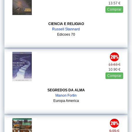
13.57 €
Comprar
CIENCIA E RELIGIAO
Russell Stannard
Edicoes 70
13.63 €
10.90 €
Comprar
SEGREDOS DA ALMA
Manon Fortin
Europa America
6.95 €