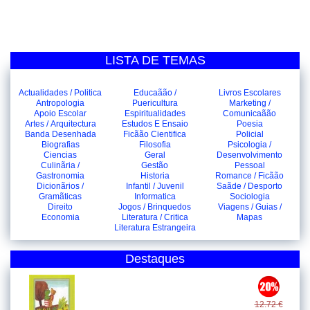
LISTA DE TEMAS
Actualidades / Politica
Educaãão /
Livros Escolares
Antropologia
Puericultura
Marketing /
Apoio Escolar
Espiritualidades
Comunicaãão
Artes / Arquitectura
Estudos E Ensaio
Poesia
Banda Desenhada
Ficãão Cientifica
Policial
Biografias
Filosofia
Psicologia /
Ciencias
Geral
Desenvolvimento
Culinãria /
Gestão
Pessoal
Gastronomia
Historia
Romance / Ficãão
Dicionãrios /
Infantil / Juvenil
Saãde / Desporto
Gramãticas
Informatica
Sociologia
Direito
Jogos / Brinquedos
Viagens / Guias /
Economia
Literatura / Critica
Mapas
Literatura Estrangeira
Destaques
12.72 €