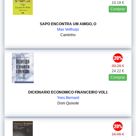
10.18 €
Comprar
SAPO ENCONTRA UM AMIGO, O
Max Velthuijs
Caminho
30.28 €
24.22 €
Comprar
DICIONARIO ECONOMICO FINANCEIRO VOL1
Yves Bernard
Dom Quixote
16.96 €