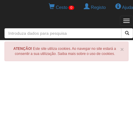
Cesto
Registo
Ajuda
0
Tog
navi
×
ATENÇÃO!
Este site utiliza cookies. Ao navegar no site estará a
consentir a sua utilização. Saiba mais sobre o uso de cookies.