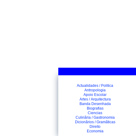
Actualidades / Politica
Antropologia
Apoio Escolar
Artes / Arquitectura
Banda Desenhada
Biografias
Ciencias
Culinãria / Gastronomia
Dicionãrios / Gramãticas
Direito
Economia