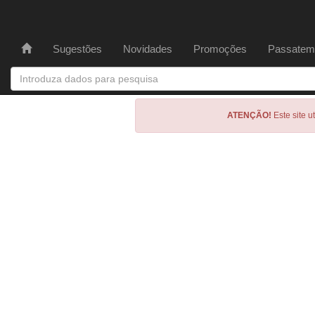
Sugestões
Novidades
Promoções
Passatem
ATENÇÃO!
Este site u