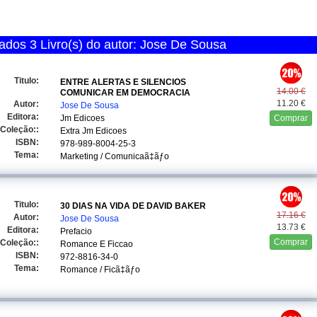
dos 3 Livro(s) do autor: Jose De Sousa
Titulo:
ENTRE ALERTAS E SILENCIOS
14.00 €
COMUNICAR EM DEMOCRACIA
11.20 €
Autor:
Jose De Sousa
Editora:
Jm Edicoes
Comprar
Coleção::
Extra Jm Edicoes
ISBN:
978-989-8004-25-3
Tema:
Marketing / Comunicaã‡ãƒo
Titulo:
30 DIAS NA VIDA DE DAVID BAKER
17.16 €
Autor:
Jose De Sousa
13.73 €
Editora:
Prefacio
Comprar
Coleção::
Romance E Ficcao
ISBN:
972-8816-34-0
Tema:
Romance / Ficã‡ãƒo