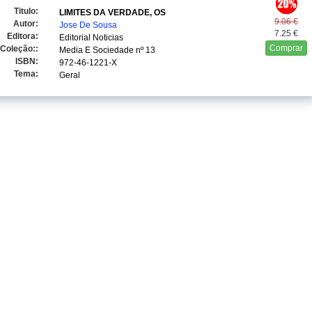
Titulo:
LIMITES DA VERDADE, OS
9.06 €
Autor:
Jose De Sousa
7.25 €
Editora:
Editorial Noticias
Comprar
Coleção::
Media E Sociedade
nº 13
ISBN:
972-46-1221-X
Tema:
Geral