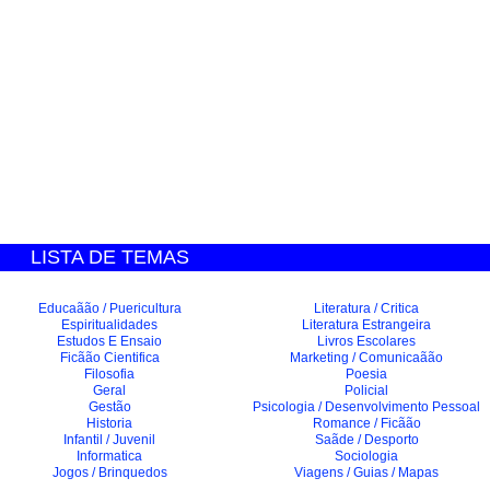
LISTA DE TEMAS
Educaãão / Puericultura
Literatura / Critica
Espiritualidades
Literatura Estrangeira
Estudos E Ensaio
Livros Escolares
Ficãão Cientifica
Marketing / Comunicaãão
Filosofia
Poesia
Geral
Policial
Gestão
Psicologia / Desenvolvimento Pessoal
Historia
Romance / Ficãão
Infantil / Juvenil
Saãde / Desporto
Informatica
Sociologia
Jogos / Brinquedos
Viagens / Guias / Mapas