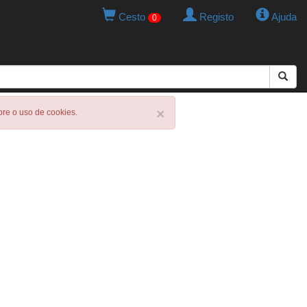
Cesto
Registo
Ajuda
0
×
obre o uso de cookies.