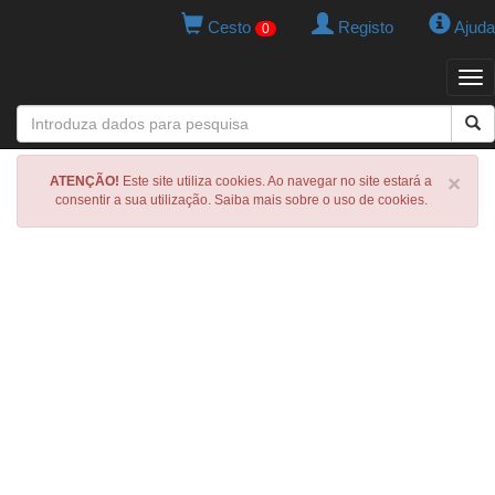
Cesto
Registo
Ajuda
0
Tog
navi
×
ATENÇÃO!
Este site utiliza cookies. Ao navegar no site estará a
consentir a sua utilização. Saiba mais sobre o uso de cookies.