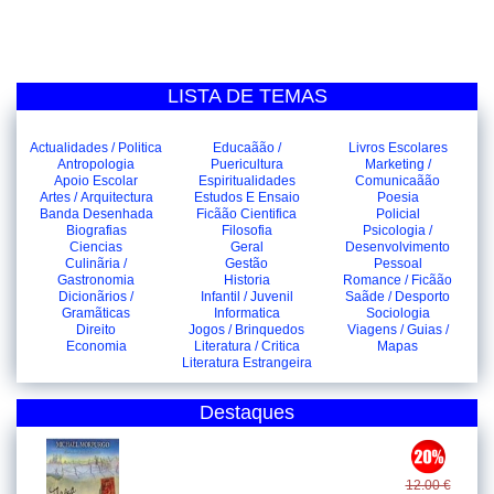
LISTA DE TEMAS
Actualidades / Politica
Educaãão /
Livros Escolares
Antropologia
Puericultura
Marketing /
Apoio Escolar
Espiritualidades
Comunicaãão
Artes / Arquitectura
Estudos E Ensaio
Poesia
Banda Desenhada
Ficãão Cientifica
Policial
Biografias
Filosofia
Psicologia /
Ciencias
Geral
Desenvolvimento
Culinãria /
Gestão
Pessoal
Gastronomia
Historia
Romance / Ficãão
Dicionãrios /
Infantil / Juvenil
Saãde / Desporto
Gramãticas
Informatica
Sociologia
Direito
Jogos / Brinquedos
Viagens / Guias /
Economia
Literatura / Critica
Mapas
Literatura Estrangeira
Destaques
12.00 €