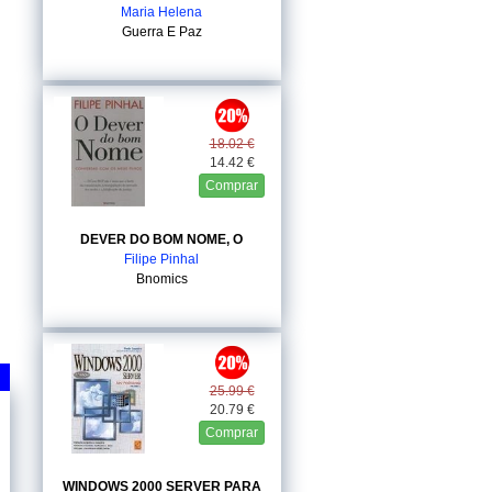
Maria Helena
Guerra E Paz
18.02 €
14.42 €
Comprar
DEVER DO BOM NOME, O
Filipe Pinhal
Bnomics
25.99 €
20.79 €
Comprar
WINDOWS 2000 SERVER PARA