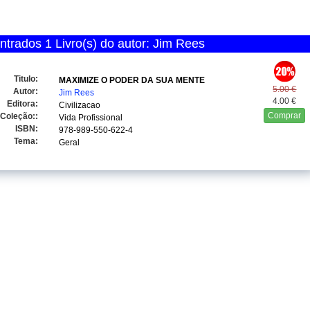
trados 1 Livro(s) do autor: Jim Rees
Titulo:
MAXIMIZE O PODER DA SUA MENTE
5.00 €
Autor:
Jim Rees
4.00 €
Editora:
Civilizacao
Comprar
Coleção::
Vida Profissional
ISBN:
978-989-550-622-4
Tema:
Geral