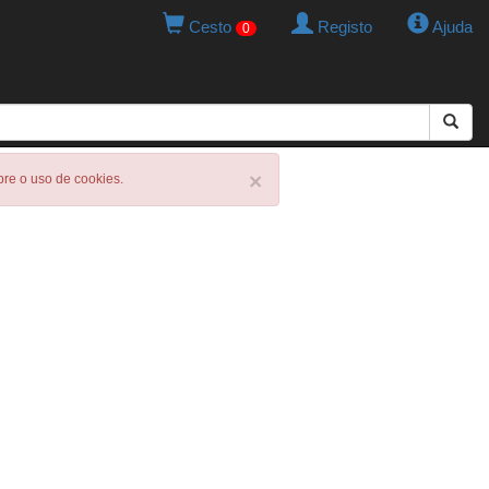
Cesto
Registo
Ajuda
0
×
obre o uso de cookies.