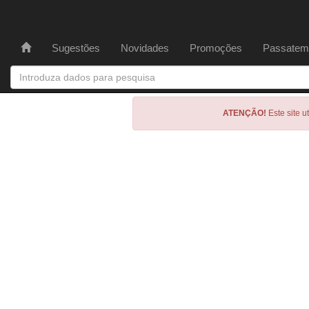
Sugestões
Novidades
Promoções
Passatem
ATENÇÃO!
Este site u