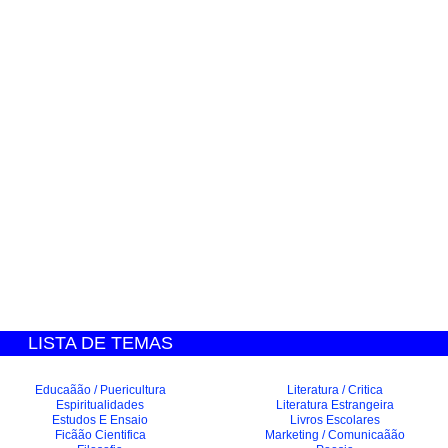
LISTA DE TEMAS
Educaãão / Puericultura
Literatura / Critica
Espiritualidades
Literatura Estrangeira
Estudos E Ensaio
Livros Escolares
Ficãão Cientifica
Marketing / Comunicaãão