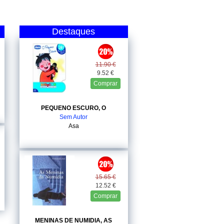
Destaques
11.90 €
9.52 €
Comprar
PEQUENO ESCURO, O
Sem Autor
Asa
15.65 €
12.52 €
Comprar
MENINAS DE NUMIDIA, AS