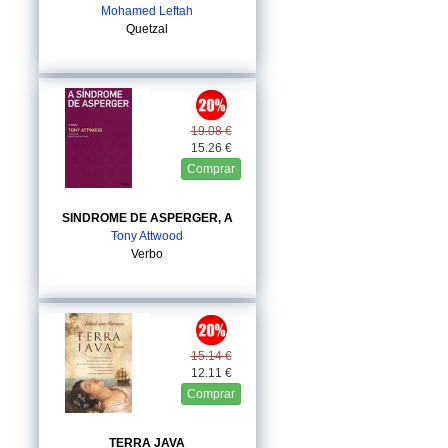
Mohamed Leftah
Quetzal
19.08 €
15.26 €
Comprar
SINDROME DE ASPERGER, A
Tony Attwood
Verbo
15.14 €
12.11 €
Comprar
TERRA JAVA