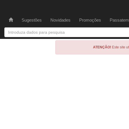
Sugestões
Novidades
Promoções
Passatem
ATENÇÃO!
Este site u