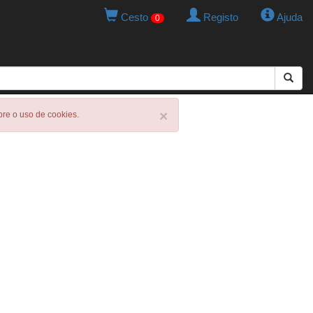
Cesto
Registo
Ajuda
0
×
obre o uso de cookies.