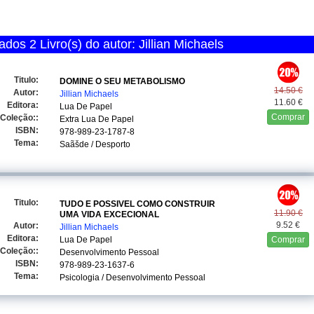
dos 2 Livro(s) do autor: Jillian Michaels
Titulo:
DOMINE O SEU METABOLISMO
14.50 €
Autor:
Jillian Michaels
11.60 €
Editora:
Lua De Papel
Comprar
Coleção::
Extra Lua De Papel
ISBN:
978-989-23-1787-8
Tema:
Saãšde / Desporto
Titulo:
TUDO E POSSIVEL COMO CONSTRUIR
11.90 €
UMA VIDA EXCECIONAL
9.52 €
Autor:
Jillian Michaels
Editora:
Lua De Papel
Comprar
Coleção::
Desenvolvimento Pessoal
ISBN:
978-989-23-1637-6
Tema:
Psicologia / Desenvolvimento Pessoal