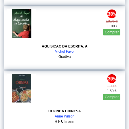
13.75 €
11.00 €
Comprar
AQUISICAO DA ESCRITA, A
Michel Fayol
Gradiva
1.99 €
1.59 €
Comprar
COZINHA CHINESA
Anne Wilson
H F Ullmann