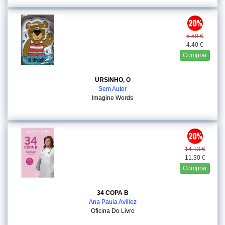
5.50 €
4.40 €
Comprar
URSINHO, O
Sem Autor
Imagine Words
14.13 €
11.30 €
Comprar
34 COPA B
Ana Paula Avillez
Oficina Do Livro