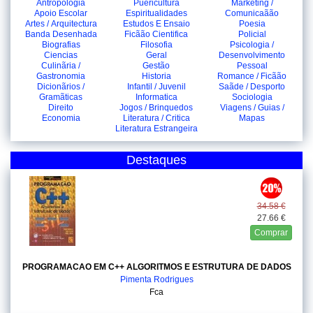
Antropologia
Puericultura
Marketing /
Apoio Escolar
Espiritualidades
Comunicaãão
Artes / Arquitectura
Estudos E Ensaio
Poesia
Banda Desenhada
Ficãão Cientifica
Policial
Biografias
Filosofia
Psicologia /
Ciencias
Geral
Desenvolvimento
Culinãria /
Gestão
Pessoal
Gastronomia
Historia
Romance / Ficãão
Dicionãrios /
Infantil / Juvenil
Saãde / Desporto
Gramãticas
Informatica
Sociologia
Direito
Jogos / Brinquedos
Viagens / Guias /
Economia
Literatura / Critica
Mapas
Literatura Estrangeira
Destaques
34.58 €
27.66 €
Comprar
PROGRAMACAO EM C++ ALGORITMOS E ESTRUTURA DE DADOS
Pimenta Rodrigues
Fca