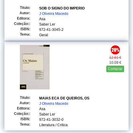
Titulo:
SOB O SIGNO DO IMPERIO
Autor:
J Oliveira Macedo
Editora:
Asa
Coleção::
Saber Ler
ISBN:
972-41-3045-2
Tema:
Geral
12.61 €
10.09 €
Comprar
Titulo:
MAIAS ECA DE QUEIROS, OS
Autor:
J Oliveira Macedo
Editora:
Asa
Coleção::
Saber Ler
ISBN:
972-41-3032-0
Tema:
Literatura / Critica