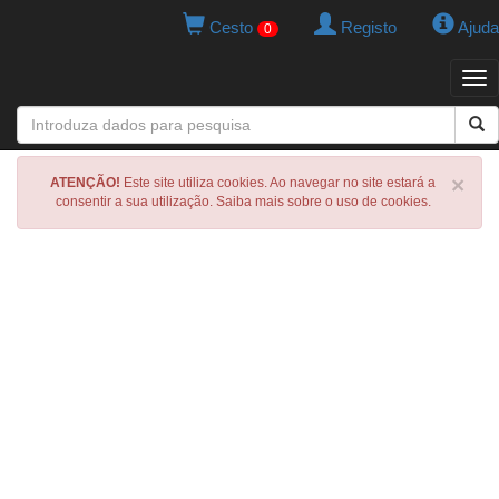
Cesto
Registo
Ajuda
0
Tog
navi
×
ATENÇÃO!
Este site utiliza cookies. Ao navegar no site estará a
consentir a sua utilização. Saiba mais sobre o uso de cookies.