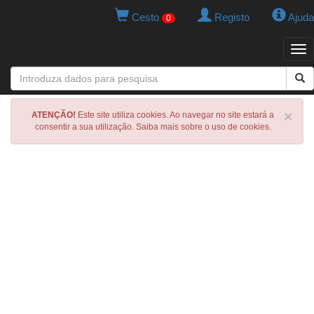
Cesto
Registo
Ajuda
0
Tog
navi
×
ATENÇÃO!
Este site utiliza cookies. Ao navegar no site estará a
consentir a sua utilização. Saiba mais sobre o uso de cookies.