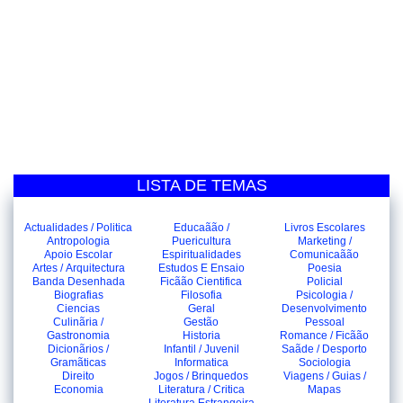
LISTA DE TEMAS
Actualidades / Politica
Educaãão /
Livros Escolares
Antropologia
Puericultura
Marketing /
Apoio Escolar
Espiritualidades
Comunicaãão
Artes / Arquitectura
Estudos E Ensaio
Poesia
Banda Desenhada
Ficãão Cientifica
Policial
Biografias
Filosofia
Psicologia /
Ciencias
Geral
Desenvolvimento
Culinãria /
Gestão
Pessoal
Gastronomia
Historia
Romance / Ficãão
Dicionãrios /
Infantil / Juvenil
Saãde / Desporto
Gramãticas
Informatica
Sociologia
Direito
Jogos / Brinquedos
Viagens / Guias /
Economia
Literatura / Critica
Mapas