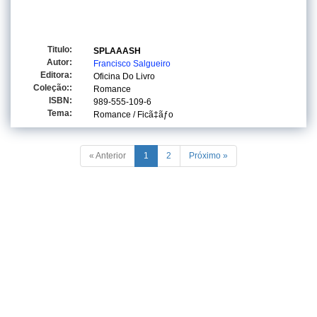
Titulo:
SPLAAASH
Autor:
Francisco Salgueiro
Editora:
Oficina Do Livro
Coleção::
Romance
ISBN:
989-555-109-6
Tema:
Romance / Ficã‡ãƒo
« Anterior
1
2
Próximo »