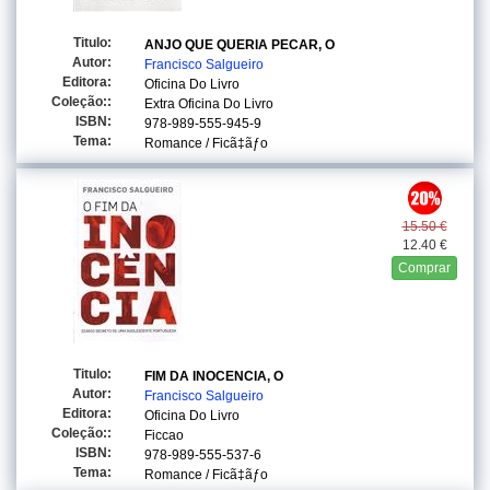
Titulo:
ANJO QUE QUERIA PECAR, O
Autor:
Francisco Salgueiro
Editora:
Oficina Do Livro
Coleção::
Extra Oficina Do Livro
ISBN:
978-989-555-945-9
Tema:
Romance / Ficã‡ãƒo
15.50 €
12.40 €
Comprar
Titulo:
FIM DA INOCENCIA, O
Autor:
Francisco Salgueiro
Editora:
Oficina Do Livro
Coleção::
Ficcao
ISBN:
978-989-555-537-6
Tema:
Romance / Ficã‡ãƒo