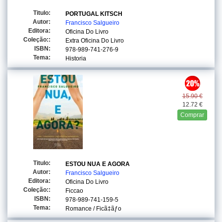
Titulo:
PORTUGAL KITSCH
Autor:
Francisco Salgueiro
Editora:
Oficina Do Livro
Coleção::
Extra Oficina Do Livro
ISBN:
978-989-741-276-9
Tema:
Historia
15.90 €
12.72 €
Comprar
Titulo:
ESTOU NUA E AGORA
Autor:
Francisco Salgueiro
Editora:
Oficina Do Livro
Coleção::
Ficcao
ISBN:
978-989-741-159-5
Tema:
Romance / Ficã‡ãƒo