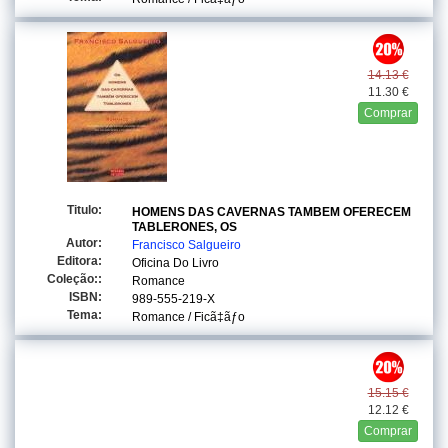
14.13 €
11.30 €
Comprar
Titulo:
HOMENS DAS CAVERNAS TAMBEM OFERECEM
TABLERONES, OS
Autor:
Francisco Salgueiro
Editora:
Oficina Do Livro
Coleção::
Romance
ISBN:
989-555-219-X
Tema:
Romance / Ficã‡ãƒo
15.15 €
12.12 €
Comprar