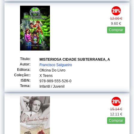
12.00 €
9.60 €
Comprar
Titulo:
MISTERIOSA CIDADE SUBTERRANEA, A
Autor:
Francisco Salgueiro
Editora:
Oficina Do Livro
Coleção::
X Teens
ISBN:
978-989-555-526-0
Tema:
Infantil / Juvenil
15.14 €
12.11 €
Comprar