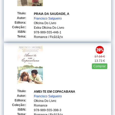
Titulo:
PRAIA DA SAUDADE, A
Autor:
Francisco Salgueiro
Editora:
Oficina Do Livro
Coleção::
Extra Oficina Do Livro
ISBN:
978-989-555-446-1
Tema:
Romance / Ficã‡ãƒo
17.16 €
13.73 €
Comprar
Titulo:
AMEI-TE EM COPACABANA
Autor:
Francisco Salgueiro
Editora:
Oficina Do Livro
Coleção::
Romance
ISBN:
978-989-555-398-3
Tema:
Romance / Ficã‡ãƒo