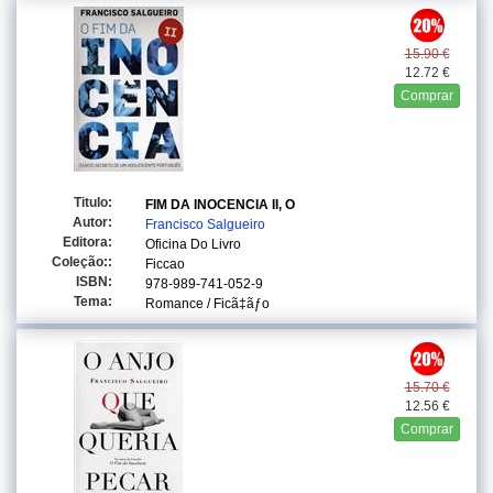
15.90 €
12.72 €
Comprar
Titulo:
FIM DA INOCENCIA II, O
Autor:
Francisco Salgueiro
Editora:
Oficina Do Livro
Coleção::
Ficcao
ISBN:
978-989-741-052-9
Tema:
Romance / Ficã‡ãƒo
15.70 €
12.56 €
Comprar