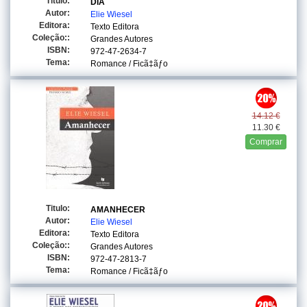
Titulo:
DIA
Autor:
Elie Wiesel
Editora:
Texto Editora
Coleção::
Grandes Autores
ISBN:
972-47-2634-7
Tema:
Romance / Ficã‡ãƒo
14.12 €
11.30 €
Comprar
Titulo:
AMANHECER
Autor:
Elie Wiesel
Editora:
Texto Editora
Coleção::
Grandes Autores
ISBN:
972-47-2813-7
Tema:
Romance / Ficã‡ãƒo