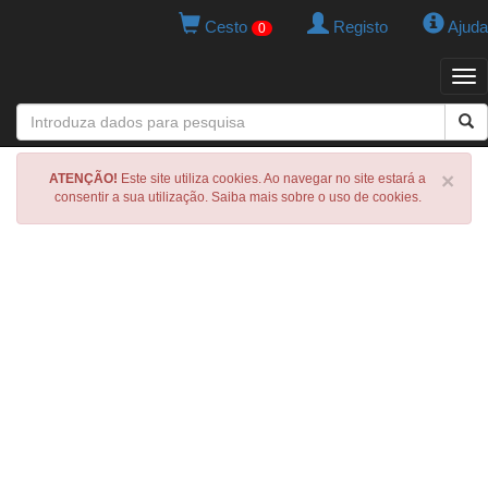
Cesto
Registo
Ajuda
0
Tog
navi
×
ATENÇÃO!
Este site utiliza cookies. Ao navegar no site estará a
consentir a sua utilização. Saiba mais sobre o uso de cookies.