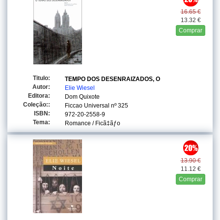
16.65 €
13.32 €
Comprar
Titulo:
TEMPO DOS DESENRAIZADOS, O
Autor:
Elie Wiesel
Editora:
Dom Quixote
Coleção::
Ficcao Universal
nº 325
ISBN:
972-20-2558-9
Tema:
Romance / Ficã‡ãƒo
13.90 €
11.12 €
Comprar