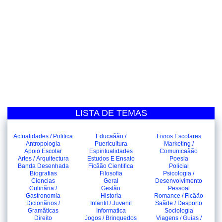
LISTA DE TEMAS
Actualidades / Politica
Educaãão /
Livros Escolares
Antropologia
Puericultura
Marketing /
Apoio Escolar
Espiritualidades
Comunicaãão
Artes / Arquitectura
Estudos E Ensaio
Poesia
Banda Desenhada
Ficãão Cientifica
Policial
Biografias
Filosofia
Psicologia /
Ciencias
Geral
Desenvolvimento
Culinãria /
Gestão
Pessoal
Gastronomia
Historia
Romance / Ficãão
Dicionãrios /
Infantil / Juvenil
Saãde / Desporto
Gramãticas
Informatica
Sociologia
Direito
Jogos / Brinquedos
Viagens / Guias /