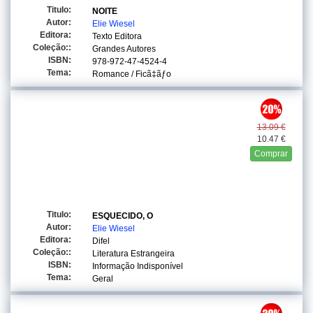
Titulo:
NOITE
Autor:
Elie Wiesel
Editora:
Texto Editora
Coleção::
Grandes Autores
ISBN:
978-972-47-4524-4
Tema:
Romance / Ficã‡ãƒo
13.09 €
10.47 €
Comprar
Titulo:
ESQUECIDO, O
Autor:
Elie Wiesel
Editora:
Difel
Coleção::
Literatura Estrangeira
ISBN:
Informação Indisponível
Tema:
Geral