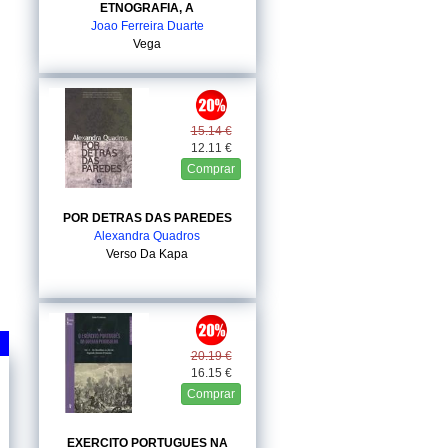
ETNOGRAFIA, A
Joao Ferreira Duarte
Vega
15.14 €
12.11 €
Comprar
POR DETRAS DAS PAREDES
Alexandra Quadros
Verso Da Kapa
20.19 €
16.15 €
Comprar
EXERCITO PORTUGUES NA