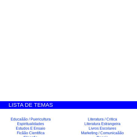
LISTA DE TEMAS
Educaãão / Puericultura
Literatura / Critica
Espiritualidades
Literatura Estrangeira
Estudos E Ensaio
Livros Escolares
Ficãão Cientifica
Marketing / Comunicaãão