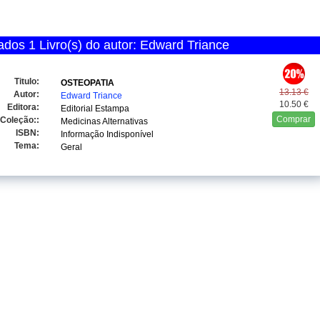
dos 1 Livro(s) do autor: Edward Triance
Titulo:
OSTEOPATIA
13.13 €
Autor:
Edward Triance
10.50 €
Editora:
Editorial Estampa
Comprar
Coleção::
Medicinas Alternativas
ISBN:
Informação Indisponível
Tema:
Geral