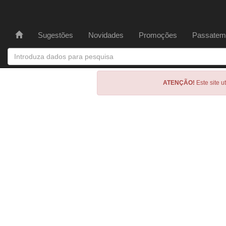
Sugestões
Novidades
Promoções
Passatem
ATENÇÃO!
Este site u