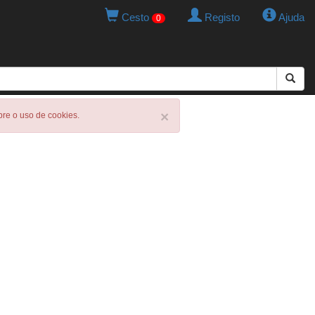
Cesto
Registo
Ajuda
0
×
obre o uso de cookies.