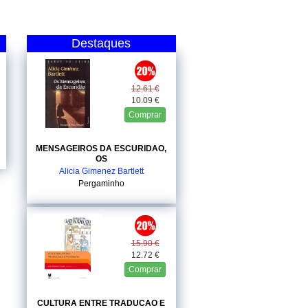
Destaques
12.61 €
10.09 €
Comprar
MENSAGEIROS DA ESCURIDAO,
OS
Alicia Gimenez Bartlett
Pergaminho
15.90 €
12.72 €
Comprar
CULTURA ENTRE TRADUCAO E