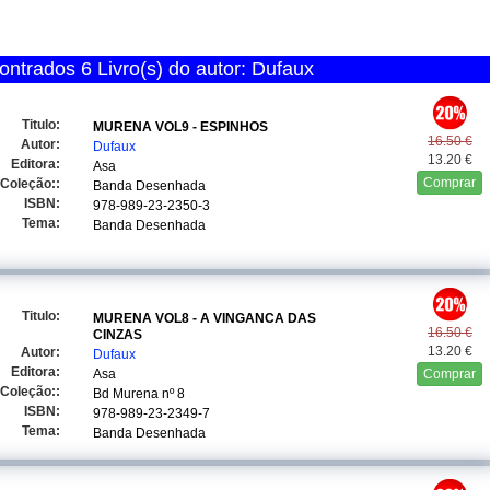
ntrados 6 Livro(s) do autor: Dufaux
Titulo:
MURENA VOL9 - ESPINHOS
16.50 €
Autor:
Dufaux
13.20 €
Editora:
Asa
Comprar
Coleção::
Banda Desenhada
ISBN:
978-989-23-2350-3
Tema:
Banda Desenhada
Titulo:
MURENA VOL8 - A VINGANCA DAS
16.50 €
CINZAS
13.20 €
Autor:
Dufaux
Editora:
Asa
Comprar
Coleção::
Bd Murena
nº 8
ISBN:
978-989-23-2349-7
Tema:
Banda Desenhada