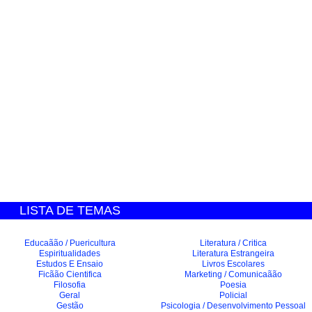
LISTA DE TEMAS
Educaãão / Puericultura
Literatura / Critica
Espiritualidades
Literatura Estrangeira
Estudos E Ensaio
Livros Escolares
Ficãão Cientifica
Marketing / Comunicaãão
Filosofia
Poesia
Geral
Policial
Gestão
Psicologia / Desenvolvimento Pessoal