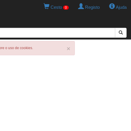
Cesto
Registo
Ajuda
0
×
obre o uso de cookies.