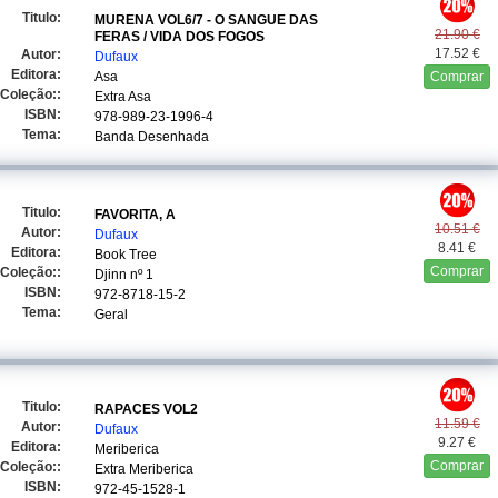
Titulo:
MURENA VOL6/7 - O SANGUE DAS
21.90 €
FERAS / VIDA DOS FOGOS
17.52 €
Autor:
Dufaux
Editora:
Asa
Comprar
Coleção::
Extra Asa
ISBN:
978-989-23-1996-4
Tema:
Banda Desenhada
Titulo:
FAVORITA, A
10.51 €
Autor:
Dufaux
8.41 €
Editora:
Book Tree
Comprar
Coleção::
Djinn
nº 1
ISBN:
972-8718-15-2
Tema:
Geral
Titulo:
RAPACES VOL2
11.59 €
Autor:
Dufaux
9.27 €
Editora:
Meriberica
Comprar
Coleção::
Extra Meriberica
ISBN:
972-45-1528-1