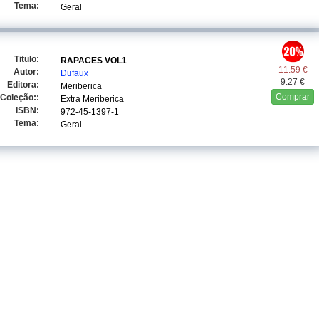
Tema:
Geral
Titulo:
RAPACES VOL1
11.59 €
Autor:
Dufaux
9.27 €
Editora:
Meriberica
Comprar
Coleção::
Extra Meriberica
ISBN:
972-45-1397-1
Tema:
Geral