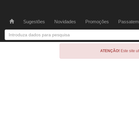
Sugestões
Novidades
Promoções
Passatem
ATENÇÃO!
Este site u