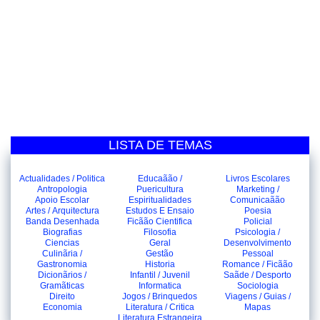
LISTA DE TEMAS
Actualidades / Politica
Educaãão /
Livros Escolares
Antropologia
Puericultura
Marketing /
Apoio Escolar
Espiritualidades
Comunicaãão
Artes / Arquitectura
Estudos E Ensaio
Poesia
Banda Desenhada
Ficãão Cientifica
Policial
Biografias
Filosofia
Psicologia /
Ciencias
Geral
Desenvolvimento
Culinãria /
Gestão
Pessoal
Gastronomia
Historia
Romance / Ficãão
Dicionãrios /
Infantil / Juvenil
Saãde / Desporto
Gramãticas
Informatica
Sociologia
Direito
Jogos / Brinquedos
Viagens / Guias /
Economia
Literatura / Critica
Mapas
Literatura Estrangeira