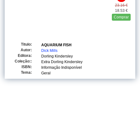
23.16 €
18.53 €
Comprar
Titulo:
AQUARIUM FISH
Autor:
Dick Mills
Editora:
Dorling Kindersley
Coleção::
Extra Dorling Kindersley
ISBN:
Informação Indisponível
Tema:
Geral