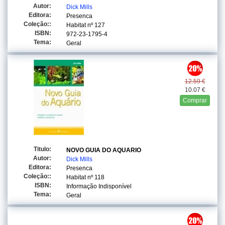
Autor:
Dick Mills
Editora:
Presenca
Coleção::
Habitat
nº 127
ISBN:
972-23-1795-4
Tema:
Geral
12.59 €
10.07 €
Comprar
Titulo:
NOVO GUIA DO AQUARIO
Autor:
Dick Mills
Editora:
Presenca
Coleção::
Habitat
nº 118
ISBN:
Informação Indisponível
Tema:
Geral