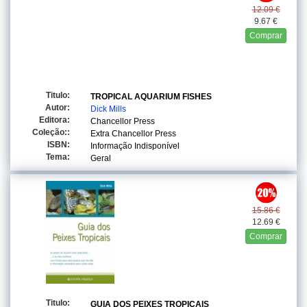
12.09 €
9.67 €
Comprar
Titulo:
TROPICAL AQUARIUM FISHES
Autor:
Dick Mills
Editora:
Chancellor Press
Coleção::
Extra Chancellor Press
ISBN:
Informação Indisponível
Tema:
Geral
15.86 €
12.69 €
Comprar
Titulo:
GUIA DOS PEIXES TROPICAIS