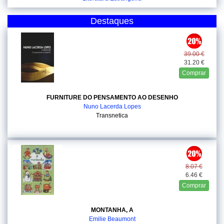
Destaques
39.00 €
31.20 €
Comprar
FURNITURE DO PENSAMENTO AO DESENHO
Nuno Lacerda Lopes
Transnetica
8.07 €
6.46 €
Comprar
MONTANHA, A
Emilie Beaumont