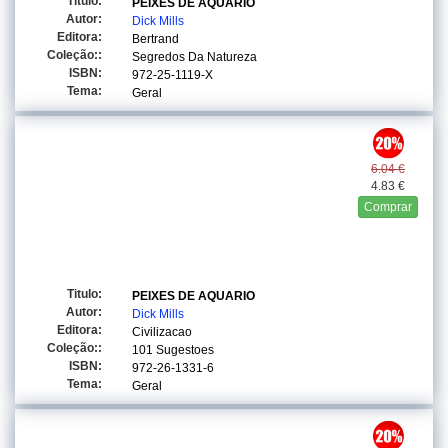
Titulo:
PEIXES DE AQUARIO
Autor:
Dick Mills
Editora:
Bertrand
Coleção::
Segredos Da Natureza
ISBN:
972-25-1119-X
Tema:
Geral
6.04 €
4.83 €
Comprar
Titulo:
PEIXES DE AQUARIO
Autor:
Dick Mills
Editora:
Civilizacao
Coleção::
101 Sugestoes
ISBN:
972-26-1331-6
Tema:
Geral