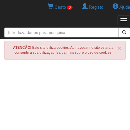
Cesto
Registo
Ajuda
0
Tog
navi
×
ATENÇÃO!
Este site utiliza cookies. Ao navegar no site estará a
consentir a sua utilização. Saiba mais sobre o uso de cookies.