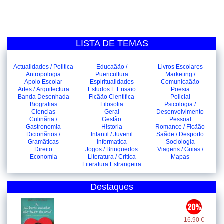
LISTA DE TEMAS
Actualidades / Politica
Educaãão /
Livros Escolares
Antropologia
Puericultura
Marketing /
Apoio Escolar
Espiritualidades
Comunicaãão
Artes / Arquitectura
Estudos E Ensaio
Poesia
Banda Desenhada
Ficãão Cientifica
Policial
Biografias
Filosofia
Psicologia /
Ciencias
Geral
Desenvolvimento
Culinãria /
Gestão
Pessoal
Gastronomia
Historia
Romance / Ficãão
Dicionãrios /
Infantil / Juvenil
Saãde / Desporto
Gramãticas
Informatica
Sociologia
Direito
Jogos / Brinquedos
Viagens / Guias /
Economia
Literatura / Critica
Mapas
Literatura Estrangeira
Destaques
16.90 €