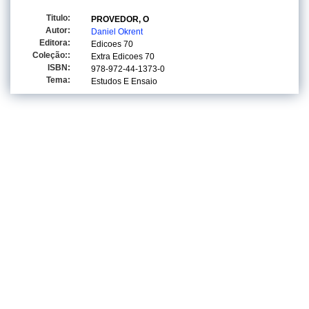
Titulo:
PROVEDOR, O
Autor:
Daniel Okrent
Editora:
Edicoes 70
Coleção::
Extra Edicoes 70
ISBN:
978-972-44-1373-0
Tema:
Estudos E Ensaio