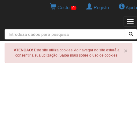
Cesto
Registo
Ajuda
0
Tog
navi
×
ATENÇÃO!
Este site utiliza cookies. Ao navegar no site estará a
consentir a sua utilização. Saiba mais sobre o uso de cookies.