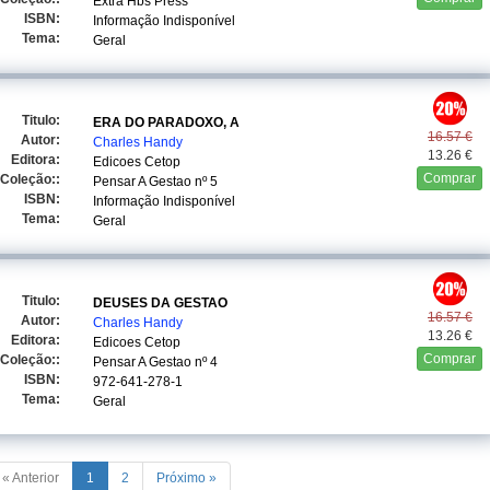
Extra Hbs Press
ISBN:
Informação Indisponível
Tema:
Geral
Titulo:
ERA DO PARADOXO, A
16.57 €
Autor:
Charles Handy
13.26 €
Editora:
Edicoes Cetop
Comprar
Coleção::
Pensar A Gestao
nº 5
ISBN:
Informação Indisponível
Tema:
Geral
Titulo:
DEUSES DA GESTAO
16.57 €
Autor:
Charles Handy
13.26 €
Editora:
Edicoes Cetop
Comprar
Coleção::
Pensar A Gestao
nº 4
ISBN:
972-641-278-1
Tema:
Geral
« Anterior
1
2
Próximo »