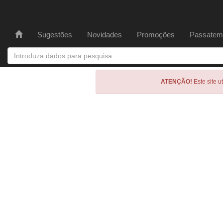
Sugestões
Novidades
Promoções
Passatem
ATENÇÃO!
Este site u