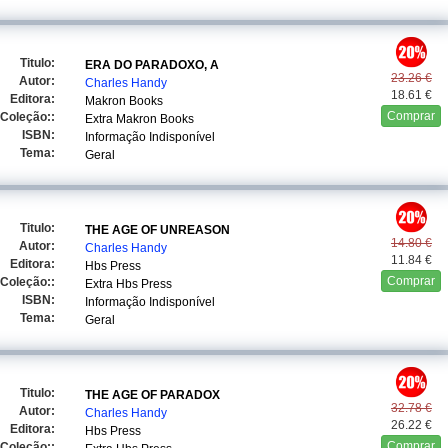
Titulo:
ERA DO PARADOXO, A
23.26 €
Autor:
Charles Handy
18.61 €
Editora:
Makron Books
Comprar
Coleção::
Extra Makron Books
ISBN:
Informação Indisponível
Tema:
Geral
Titulo:
THE AGE OF UNREASON
14.80 €
Autor:
Charles Handy
11.84 €
Editora:
Hbs Press
Comprar
Coleção::
Extra Hbs Press
ISBN:
Informação Indisponível
Tema:
Geral
Titulo:
THE AGE OF PARADOX
32.78 €
Autor:
Charles Handy
26.22 €
Editora:
Hbs Press
Comprar
Coleção::