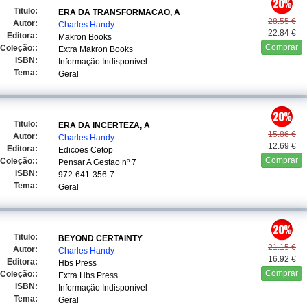
Titulo:
ERA DA TRANSFORMACAO, A
28.55 €
Autor:
Charles Handy
22.84 €
Editora:
Makron Books
Comprar
Coleção::
Extra Makron Books
ISBN:
Informação Indisponível
Tema:
Geral
Titulo:
ERA DA INCERTEZA, A
15.86 €
Autor:
Charles Handy
12.69 €
Editora:
Edicoes Cetop
Comprar
Coleção::
Pensar A Gestao
nº 7
ISBN:
972-641-356-7
Tema:
Geral
Titulo:
BEYOND CERTAINTY
21.15 €
Autor:
Charles Handy
16.92 €
Editora:
Hbs Press
Comprar
Coleção::
Extra Hbs Press
ISBN:
Informação Indisponível
Tema:
Geral