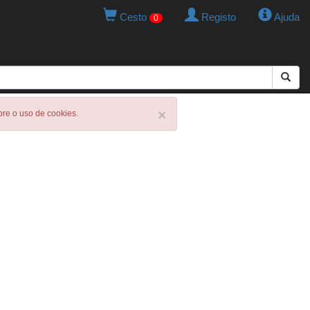
Cesto
Registo
Ajuda
0
×
obre o uso de cookies.