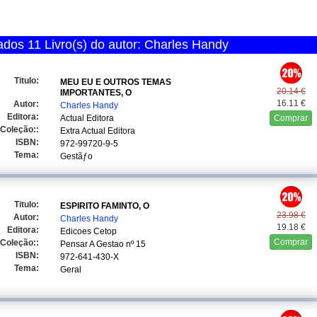
dos 11 Livro(s) do autor: Charles Handy
Titulo:
MEU EU E OUTROS TEMAS
20.14 €
IMPORTANTES, O
16.11 €
Autor:
Charles Handy
Editora:
Actual Editora
Comprar
Coleção::
Extra Actual Editora
ISBN:
972-99720-9-5
Tema:
Gestãƒo
Titulo:
ESPIRITO FAMINTO, O
23.98 €
Autor:
Charles Handy
19.18 €
Editora:
Edicoes Cetop
Comprar
Coleção::
Pensar A Gestao
nº 15
ISBN:
972-641-430-X
Tema:
Geral