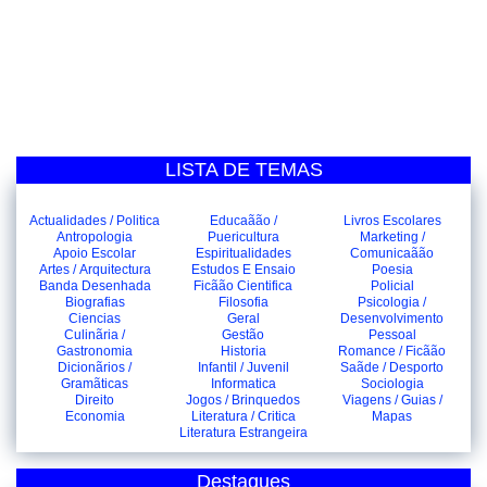
LISTA DE TEMAS
Actualidades / Politica
Educaãão /
Livros Escolares
Antropologia
Puericultura
Marketing /
Apoio Escolar
Espiritualidades
Comunicaãão
Artes / Arquitectura
Estudos E Ensaio
Poesia
Banda Desenhada
Ficãão Cientifica
Policial
Biografias
Filosofia
Psicologia /
Ciencias
Geral
Desenvolvimento
Culinãria /
Gestão
Pessoal
Gastronomia
Historia
Romance / Ficãão
Dicionãrios /
Infantil / Juvenil
Saãde / Desporto
Gramãticas
Informatica
Sociologia
Direito
Jogos / Brinquedos
Viagens / Guias /
Economia
Literatura / Critica
Mapas
Literatura Estrangeira
Destaques