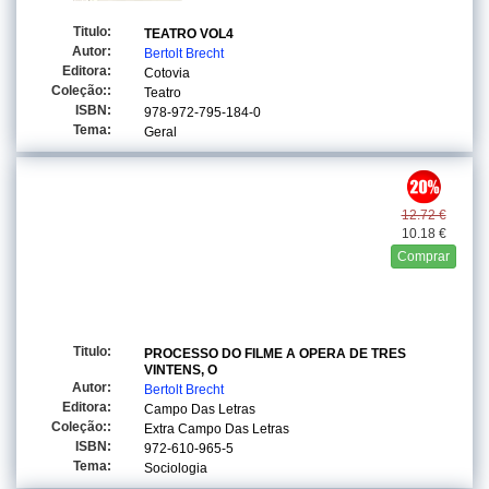
Titulo:
TEATRO VOL4
Autor:
Bertolt Brecht
Editora:
Cotovia
Coleção::
Teatro
ISBN:
978-972-795-184-0
Tema:
Geral
12.72 €
10.18 €
Comprar
Titulo:
PROCESSO DO FILME A OPERA DE TRES
VINTENS, O
Autor:
Bertolt Brecht
Editora:
Campo Das Letras
Coleção::
Extra Campo Das Letras
ISBN:
972-610-965-5
Tema:
Sociologia