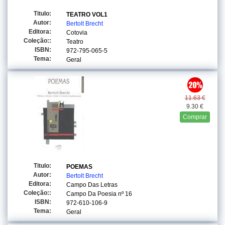
Titulo:
TEATRO VOL1
Autor:
Bertolt Brecht
Editora:
Cotovia
Coleção::
Teatro
ISBN:
972-795-065-5
Tema:
Geral
11.63 €
9.30 €
Comprar
Titulo:
POEMAS
Autor:
Bertolt Brecht
Editora:
Campo Das Letras
Coleção::
Campo Da Poesia
nº 16
ISBN:
972-610-106-9
Tema:
Geral