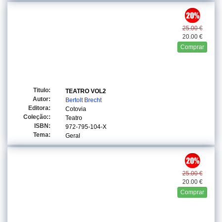
25.00 €
20.00 €
Comprar
Titulo:
TEATRO VOL2
Autor:
Bertolt Brecht
Editora:
Cotovia
Coleção::
Teatro
ISBN:
972-795-104-X
Tema:
Geral
25.00 €
20.00 €
Comprar