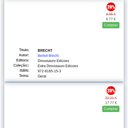
8.46 €
6.77 €
Comprar
Titulo:
BRECHT
Autor:
Bertolt Brecht
Editora:
Dinossauro Edicoes
Coleção::
Extra Dinossauro Edicoes
ISBN:
972-8165-15-3
Tema:
Geral
22.21 €
17.77 €
Comprar