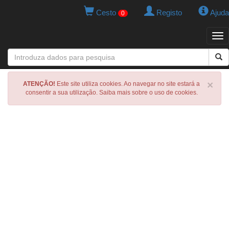
Cesto
Registo
Ajuda
0
Tog
navi
×
ATENÇÃO!
Este site utiliza cookies. Ao navegar no site estará a
consentir a sua utilização. Saiba mais sobre o uso de cookies.