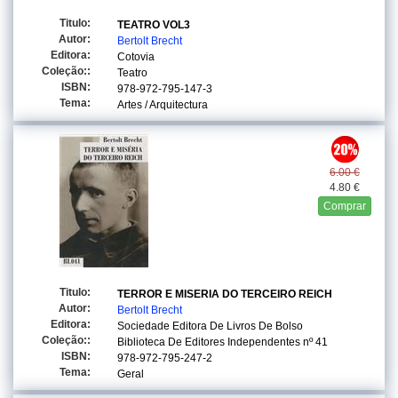
Titulo:
TEATRO VOL3
Autor:
Bertolt Brecht
Editora:
Cotovia
Coleção::
Teatro
ISBN:
978-972-795-147-3
Tema:
Artes / Arquitectura
6.00 €
4.80 €
Comprar
Titulo:
TERROR E MISERIA DO TERCEIRO REICH
Autor:
Bertolt Brecht
Editora:
Sociedade Editora De Livros De Bolso
Coleção::
Biblioteca De Editores Independentes
nº 41
ISBN:
978-972-795-247-2
Tema:
Geral