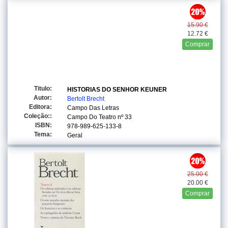
15.90 €
12.72 €
Comprar
Titulo:
HISTORIAS DO SENHOR KEUNER
Autor:
Bertolt Brecht
Editora:
Campo Das Letras
Coleção::
Campo Do Teatro
nº 33
ISBN:
978-989-625-133-8
Tema:
Geral
25.00 €
20.00 €
Comprar