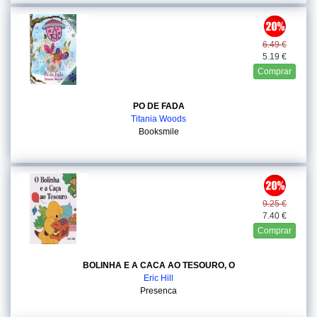
6.49 €
5.19 €
Comprar
PO DE FADA
Titania Woods
Booksmile
9.25 €
7.40 €
Comprar
BOLINHA E A CACA AO TESOURO, O
Eric Hill
Presenca