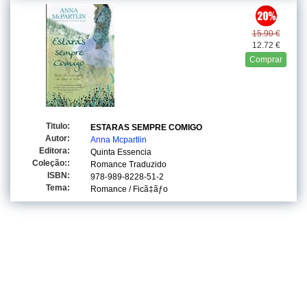
15.90 €
12.72 €
Comprar
Titulo:
ESTARAS SEMPRE COMIGO
Autor:
Anna Mcpartlin
Editora:
Quinta Essencia
Coleção::
Romance Traduzido
ISBN:
978-989-8228-51-2
Tema:
Romance / Ficã‡ãƒo