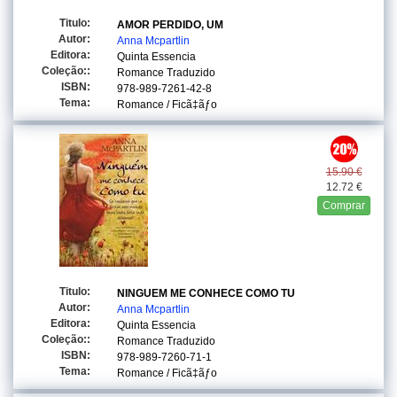
Titulo:
AMOR PERDIDO, UM
Autor:
Anna Mcpartlin
Editora:
Quinta Essencia
Coleção::
Romance Traduzido
ISBN:
978-989-7261-42-8
Tema:
Romance / Ficã‡ãƒo
15.90 €
12.72 €
Comprar
Titulo:
NINGUEM ME CONHECE COMO TU
Autor:
Anna Mcpartlin
Editora:
Quinta Essencia
Coleção::
Romance Traduzido
ISBN:
978-989-7260-71-1
Tema:
Romance / Ficã‡ãƒo