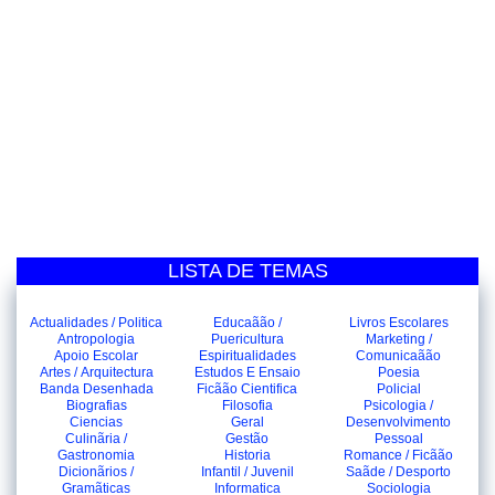
LISTA DE TEMAS
Actualidades / Politica
Educaãão /
Livros Escolares
Antropologia
Puericultura
Marketing /
Apoio Escolar
Espiritualidades
Comunicaãão
Artes / Arquitectura
Estudos E Ensaio
Poesia
Banda Desenhada
Ficãão Cientifica
Policial
Biografias
Filosofia
Psicologia /
Ciencias
Geral
Desenvolvimento
Culinãria /
Gestão
Pessoal
Gastronomia
Historia
Romance / Ficãão
Dicionãrios /
Infantil / Juvenil
Saãde / Desporto
Gramãticas
Informatica
Sociologia