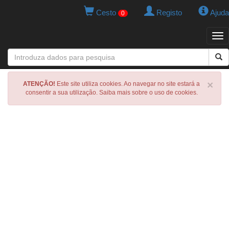
Cesto
Registo
Ajuda
0
Tog
navi
×
ATENÇÃO!
Este site utiliza cookies. Ao navegar no site estará a
consentir a sua utilização. Saiba mais sobre o uso de cookies.