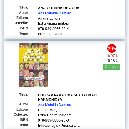
Titulo:
ANA GOTINHA DE AGUA
Autor:
Ana Mafalda Damiao
Editora:
Ariana Editora
Coleção::
Extra Ariana Editora
ISBN:
978-989-8066-33-4
Tema:
Infantil / Juvenil
18.97 €
15.18 €
Comprar
Titulo:
EDUCAR PARA UMA SEXUALIDADE
HARMONIOSA
Autor:
Ana Mafalda Damiao
Editora:
Contra Margem
Coleção::
Extra Contra Margem
ISBN:
978-989-8086-28-0
Tema:
Educaã‡ãƒo / Puericultura