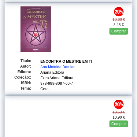
10.60 €
8.48 €
Comprar
Titulo:
ENCONTRA O MESTRE EM TI
Autor:
Ana Mafalda Damiao
Editora:
Ariana Editora
Coleção::
Extra Ariana Editora
ISBN:
978-989-8087-60-7
Tema:
Geral
13.63 €
10.90 €
Comprar