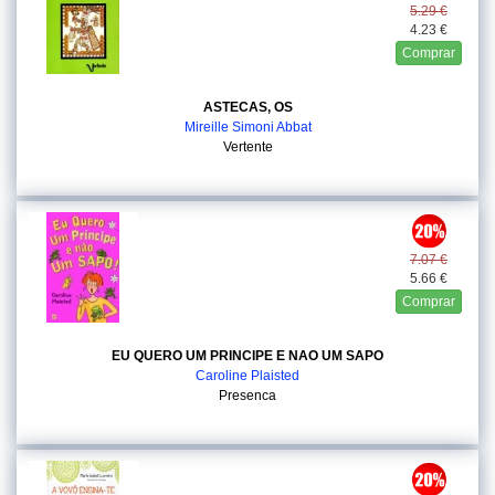
5.29 €
4.23 €
Comprar
ASTECAS, OS
Mireille Simoni Abbat
Vertente
7.07 €
5.66 €
Comprar
EU QUERO UM PRINCIPE E NAO UM SAPO
Caroline Plaisted
Presenca