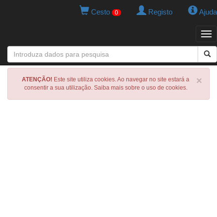
Cesto
Registo
Ajuda
0
Tog
navi
×
ATENÇÃO!
Este site utiliza cookies. Ao navegar no site estará a
consentir a sua utilização. Saiba mais sobre o uso de cookies.