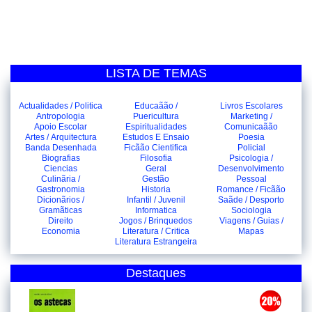
LISTA DE TEMAS
Actualidades / Politica
Educaãão /
Livros Escolares
Antropologia
Puericultura
Marketing /
Apoio Escolar
Espiritualidades
Comunicaãão
Artes / Arquitectura
Estudos E Ensaio
Poesia
Banda Desenhada
Ficãão Cientifica
Policial
Biografias
Filosofia
Psicologia /
Ciencias
Geral
Desenvolvimento
Culinãria /
Gestão
Pessoal
Gastronomia
Historia
Romance / Ficãão
Dicionãrios /
Infantil / Juvenil
Saãde / Desporto
Gramãticas
Informatica
Sociologia
Direito
Jogos / Brinquedos
Viagens / Guias /
Economia
Literatura / Critica
Mapas
Literatura Estrangeira
Destaques