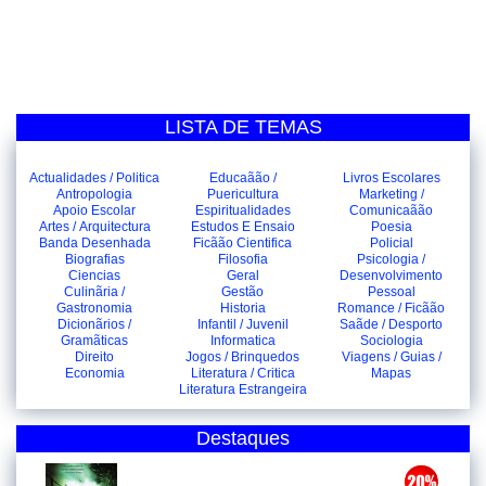
LISTA DE TEMAS
Actualidades / Politica
Educaãão /
Livros Escolares
Antropologia
Puericultura
Marketing /
Apoio Escolar
Espiritualidades
Comunicaãão
Artes / Arquitectura
Estudos E Ensaio
Poesia
Banda Desenhada
Ficãão Cientifica
Policial
Biografias
Filosofia
Psicologia /
Ciencias
Geral
Desenvolvimento
Culinãria /
Gestão
Pessoal
Gastronomia
Historia
Romance / Ficãão
Dicionãrios /
Infantil / Juvenil
Saãde / Desporto
Gramãticas
Informatica
Sociologia
Direito
Jogos / Brinquedos
Viagens / Guias /
Economia
Literatura / Critica
Mapas
Literatura Estrangeira
Destaques