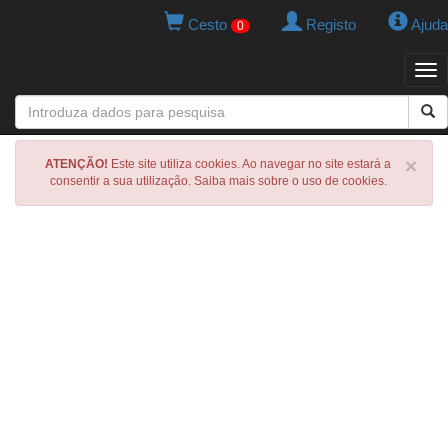
Cesto
Registo
Ajuda
0
Tog
navi
×
ATENÇÃO!
Este site utiliza cookies. Ao navegar no site estará a
consentir a sua utilização. Saiba mais sobre o uso de cookies.