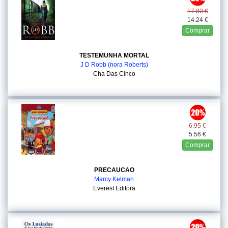
17.80 €
14.24 €
Comprar
TESTEMUNHA MORTAL
J D Robb (nora Roberts)
Cha Das Cinco
6.95 €
5.56 €
Comprar
PRECAUCAO
Marcy Kelman
Everest Editora