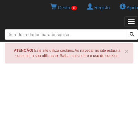
Cesto
Registo
Ajuda
0
Tog
navi
×
ATENÇÃO!
Este site utiliza cookies. Ao navegar no site estará a
consentir a sua utilização. Saiba mais sobre o uso de cookies.