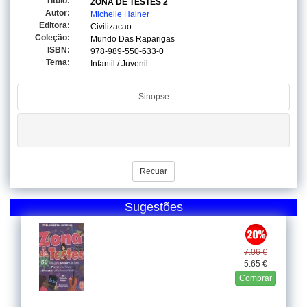
Titulo:
ZONA DE TESTES 2
Autor:
Michelle Hainer
Editora:
Civilizacao
Coleção:
Mundo Das Raparigas
ISBN:
978-989-550-633-0
Tema:
Infantil / Juvenil
Sinopse
Recuar
Sugestões
7.06 €
5.65 €
Comprar