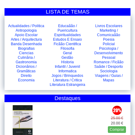
LISTA DE TEMAS
Actualidades / Politica
Educaãão /
Livros Escolares
Antropologia
Puericultura
Marketing /
Apoio Escolar
Espiritualidades
Comunicaãão
Artes / Arquitectura
Estudos E Ensaio
Poesia
Banda Desenhada
Ficãão Cientifica
Policial
Biografias
Filosofia
Psicologia /
Ciencias
Geral
Desenvolvimento
Culinãria /
Gestão
Pessoal
Gastronomia
Historia
Romance / Ficãão
Dicionãrios /
Infantil / Juvenil
Saãde / Desporto
Gramãticas
Informatica
Sociologia
Direito
Jogos / Brinquedos
Viagens / Guias /
Economia
Literatura / Critica
Mapas
Literatura Estrangeira
Destaques
25.00 €
20.00 €
Comprar