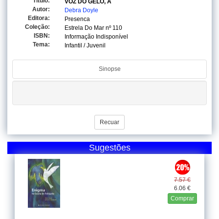
Titulo:
VOZ DO GELO, A
Autor:
Debra Doyle
Editora:
Presenca
Coleção:
Estrela Do Mar
nº 110
ISBN:
Informação Indisponível
Tema:
Infantil / Juvenil
Sinopse
Recuar
Sugestões
7.57 €
6.06 €
Comprar