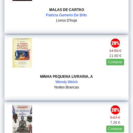
MALAS DE CARTAO
Patricia Gameiro De Brito
Livros D'hoje
14.50 €
11.60 €
Comprar
MINHA PEQUENA LIVRARIA, A
Wendy Welch
Noites Brancas
9.07 €
7.26 €
Comprar