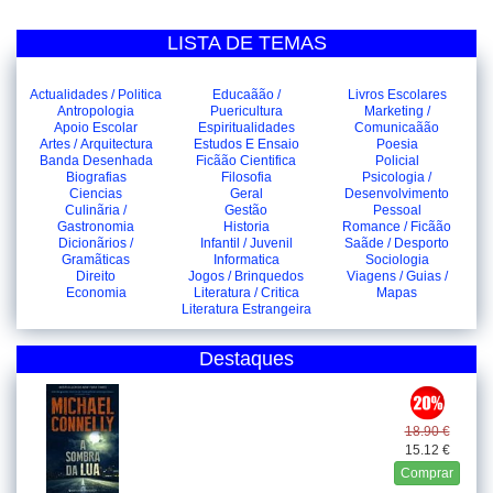
LISTA DE TEMAS
Actualidades / Politica
Educaãão /
Livros Escolares
Antropologia
Puericultura
Marketing /
Apoio Escolar
Espiritualidades
Comunicaãão
Artes / Arquitectura
Estudos E Ensaio
Poesia
Banda Desenhada
Ficãão Cientifica
Policial
Biografias
Filosofia
Psicologia /
Ciencias
Geral
Desenvolvimento
Culinãria /
Gestão
Pessoal
Gastronomia
Historia
Romance / Ficãão
Dicionãrios /
Infantil / Juvenil
Saãde / Desporto
Gramãticas
Informatica
Sociologia
Direito
Jogos / Brinquedos
Viagens / Guias /
Economia
Literatura / Critica
Mapas
Literatura Estrangeira
Destaques
18.90 €
15.12 €
Comprar