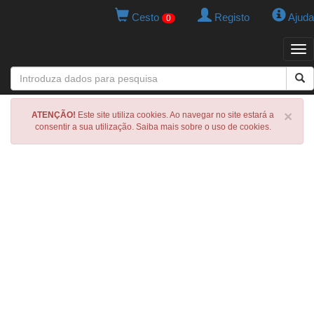
Cesto
Registo
Ajuda
0
Tog
navi
×
ATENÇÃO!
Este site utiliza cookies. Ao navegar no site estará a
consentir a sua utilização. Saiba mais sobre o uso de cookies.