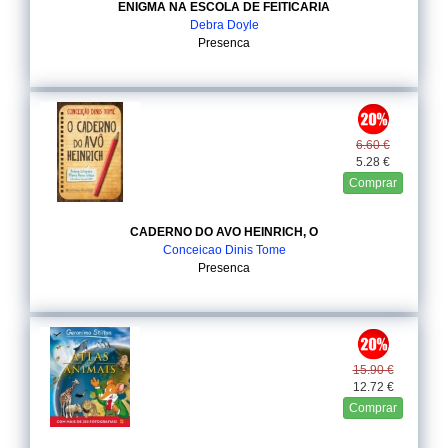
ENIGMA NA ESCOLA DE FEITICARIA
Debra Doyle
Presenca
6.60 €
5.28 €
Comprar
CADERNO DO AVO HEINRICH, O
Conceicao Dinis Tome
Presenca
15.90 €
12.72 €
Comprar