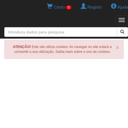
Cesto
Registo
Ajuda
0
Tog
navi
×
ATENÇÃO!
Este site utiliza cookies. Ao navegar no site estará a
consentir a sua utilização. Saiba mais sobre o uso de cookies.