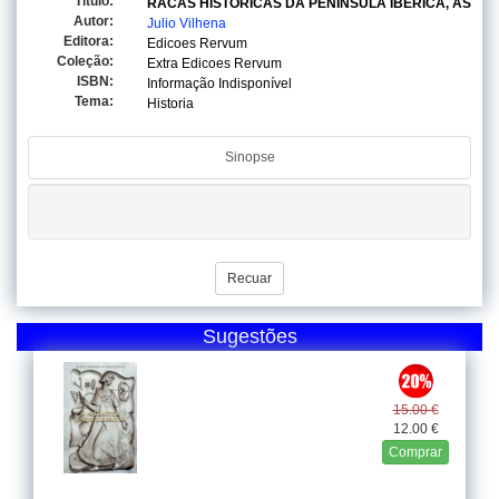
Titulo:
RACAS HISTORICAS DA PENINSULA IBERICA, AS
Autor:
Julio Vilhena
Editora:
Edicoes Rervum
Coleção:
Extra Edicoes Rervum
ISBN:
Informação Indisponível
Tema:
Historia
Sinopse
Recuar
Sugestões
15.00 €
12.00 €
Comprar