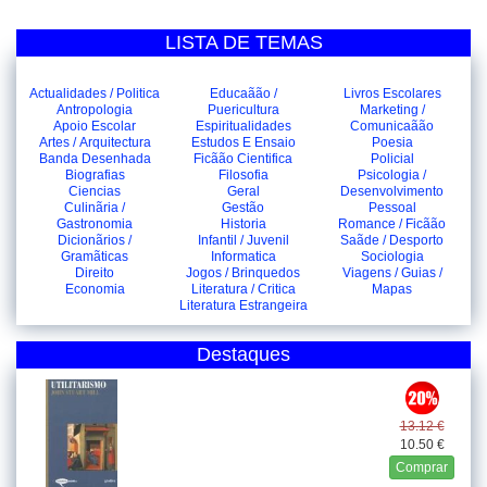
LISTA DE TEMAS
Actualidades / Politica
Educaãão /
Livros Escolares
Antropologia
Puericultura
Marketing /
Apoio Escolar
Espiritualidades
Comunicaãão
Artes / Arquitectura
Estudos E Ensaio
Poesia
Banda Desenhada
Ficãão Cientifica
Policial
Biografias
Filosofia
Psicologia /
Ciencias
Geral
Desenvolvimento
Culinãria /
Gestão
Pessoal
Gastronomia
Historia
Romance / Ficãão
Dicionãrios /
Infantil / Juvenil
Saãde / Desporto
Gramãticas
Informatica
Sociologia
Direito
Jogos / Brinquedos
Viagens / Guias /
Economia
Literatura / Critica
Mapas
Literatura Estrangeira
Destaques
13.12 €
10.50 €
Comprar