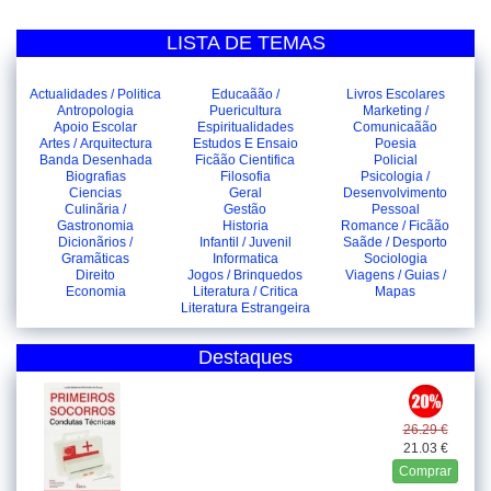
LISTA DE TEMAS
Actualidades / Politica
Educaãão /
Livros Escolares
Antropologia
Puericultura
Marketing /
Apoio Escolar
Espiritualidades
Comunicaãão
Artes / Arquitectura
Estudos E Ensaio
Poesia
Banda Desenhada
Ficãão Cientifica
Policial
Biografias
Filosofia
Psicologia /
Ciencias
Geral
Desenvolvimento
Culinãria /
Gestão
Pessoal
Gastronomia
Historia
Romance / Ficãão
Dicionãrios /
Infantil / Juvenil
Saãde / Desporto
Gramãticas
Informatica
Sociologia
Direito
Jogos / Brinquedos
Viagens / Guias /
Economia
Literatura / Critica
Mapas
Literatura Estrangeira
Destaques
26.29 €
21.03 €
Comprar