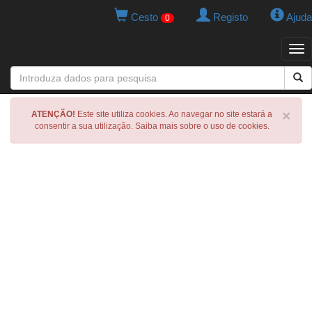
Cesto
Registo
Ajuda
0
Tog
navi
×
ATENÇÃO!
Este site utiliza cookies. Ao navegar no site estará a
consentir a sua utilização. Saiba mais sobre o uso de cookies.