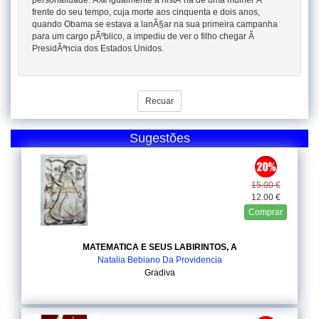
personalidade. Ã‰ igualmente a histÃ³ria de uma mulher Ã
frente do seu tempo, cuja morte aos cinquenta e dois anos,
quando Obama se estava a lanÃ§ar na sua primeira campanha
para um cargo pÃºblico, a impediu de ver o filho chegar Ã
PresidÃªncia dos Estados Unidos.
Recuar
Sugestões
15.00 €
12.00 €
Comprar
MATEMATICA E SEUS LABIRINTOS, A
Natalia Bebiano Da Providencia
Gradiva