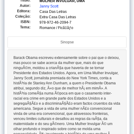
Titulo:
MULHER INVULGAR, UMA
Autor:
Janny Scott
Editora:
Casa Das Letras
Coleção:
Extra Casa Das Letras
ISBN:
978-972-46-2094-7
Tema:
Romance / Ficã‡ãƒo
Sinopse
Barack Obama escreveu extensamente sobre o pai que o deixou,
mas pouco se sabe acerca da mulher que, mais do que
ninguÃ©m, moldou a crianÃ§a que haveria de se tornar
Presidente dos Estados Unidos. Agora, em Uma Mulher Invulgar,
Janny Scott, jornalista premiada do New York Times, conta a
histÃ³ria de Stanley Ann Dunham, a quem o Presidente Obama
atribui, segundo diz, Â«o que de melhor hÃ¡ em mimÂ». A
histÃ³ria comeÃ§a numa Ã©poca em que o casamento inter-
racial era crime em grande parte dos Estados Unidos e a
segregaÃ§Ã£o e a discriminaÃ§Ã£o eram factos cruentos da vida
americana. Segue a vida de uma mulher nÃ£o convencional
vinda de uma era convencional, que atravessou fronteiras,
venceu limites culturais e desafiou as regras da raÃ§a, da
maternidade e do seu gÃ©nero. Uma Mulher Invulgar Ã© um
olhar profundo e inspirado sobre como se molda uma