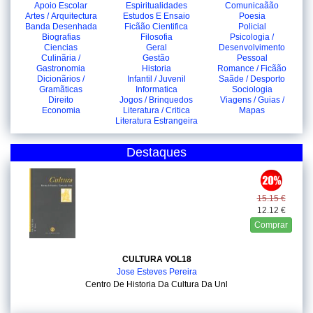
Apoio Escolar
Espiritualidades
Comunicaãão
Artes / Arquitectura
Estudos E Ensaio
Poesia
Banda Desenhada
Ficãão Cientifica
Policial
Biografias
Filosofia
Psicologia /
Ciencias
Geral
Desenvolvimento
Culinãria /
Gestão
Pessoal
Gastronomia
Historia
Romance / Ficãão
Dicionãrios /
Infantil / Juvenil
Saãde / Desporto
Gramãticas
Informatica
Sociologia
Direito
Jogos / Brinquedos
Viagens / Guias /
Economia
Literatura / Critica
Mapas
Literatura Estrangeira
Destaques
15.15 €
12.12 €
Comprar
CULTURA VOL18
Jose Esteves Pereira
Centro De Historia Da Cultura Da Unl