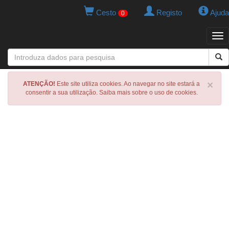
Cesto
Registo
Ajuda
0
Tog
navi
×
ATENÇÃO!
Este site utiliza cookies. Ao navegar no site estará a
consentir a sua utilização. Saiba mais sobre o uso de cookies.