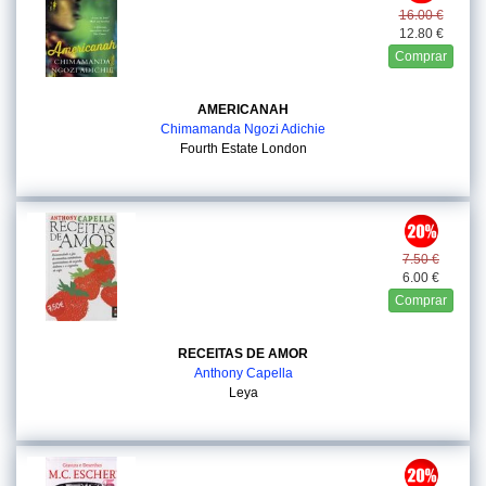
16.00 €
12.80 €
Comprar
AMERICANAH
Chimamanda Ngozi Adichie
Fourth Estate London
7.50 €
6.00 €
Comprar
RECEITAS DE AMOR
Anthony Capella
Leya