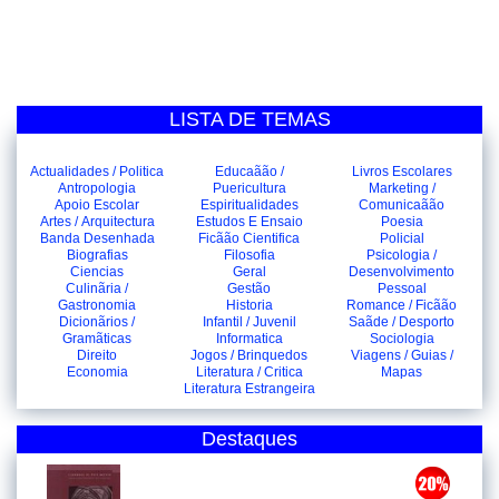
LISTA DE TEMAS
Actualidades / Politica
Educaãão /
Livros Escolares
Antropologia
Puericultura
Marketing /
Apoio Escolar
Espiritualidades
Comunicaãão
Artes / Arquitectura
Estudos E Ensaio
Poesia
Banda Desenhada
Ficãão Cientifica
Policial
Biografias
Filosofia
Psicologia /
Ciencias
Geral
Desenvolvimento
Culinãria /
Gestão
Pessoal
Gastronomia
Historia
Romance / Ficãão
Dicionãrios /
Infantil / Juvenil
Saãde / Desporto
Gramãticas
Informatica
Sociologia
Direito
Jogos / Brinquedos
Viagens / Guias /
Economia
Literatura / Critica
Mapas
Literatura Estrangeira
Destaques