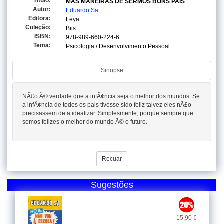
Titulo:
MAS MANEIRAS DE SERMOS BONS PAIS
Autor:
Eduardo Sa
Editora:
Leya
Coleção:
Biis
ISBN:
978-989-660-224-6
Tema:
Psicologia / Desenvolvimento Pessoal
Sinopse
NÃ£o Ã© verdade que a infÃ¢ncia seja o melhor dos mundos. Se
a infÃ¢ncia de todos os pais tivesse sido feliz talvez eles nÃ£o
precisassem de a idealizar. Simplesmente, porque sempre que
somos felizes o melhor do mundo Ã© o futuro.
Recuar
Sugestões
15.90 €