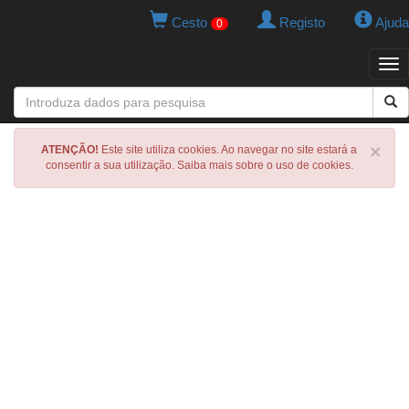
Cesto
Registo
Ajuda
0
Tog
navi
×
ATENÇÃO!
Este site utiliza cookies. Ao navegar no site estará a
consentir a sua utilização. Saiba mais sobre o uso de cookies.