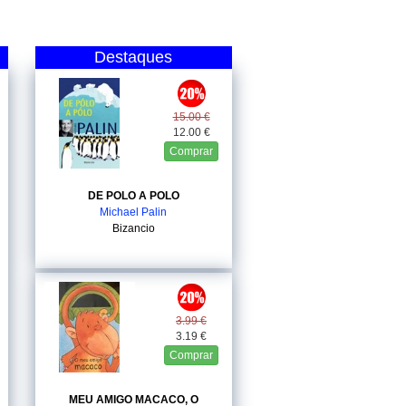
Destaques
15.00 €
12.00 €
Comprar
DE POLO A POLO
Michael Palin
Bizancio
3.99 €
3.19 €
Comprar
MEU AMIGO MACACO, O