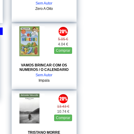
Sem Autor
Zero A Oito
5.05 €
4.04 €
Comprar
VAMOS BRINCAR COM OS
NUMEROS / O CALENDARIO
Sem Autor
Impala
13.43 €
10.74 €
Comprar
TRISTANO MORRE