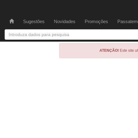
Sugestões
Novidades
Promoções
Passatem
ATENÇÃO!
Este site u