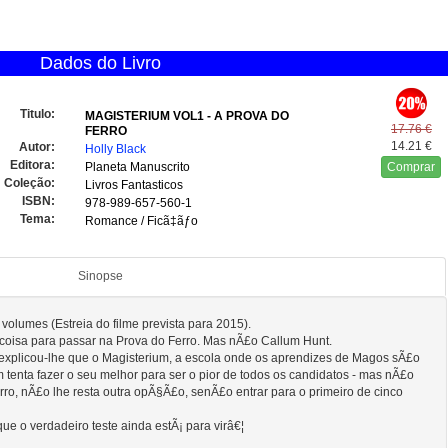
Dados do Livro
Titulo:
MAGISTERIUM VOL1 - A PROVA DO
17.76 €
FERRO
14.21 €
Autor:
Holly Black
Editora:
Planeta Manuscrito
Comprar
Coleção:
Livros Fantasticos
ISBN:
978-989-657-560-1
Tema:
Romance / Ficã‡ãƒo
Sinopse
volumes (Estreia do filme prevista para 2015).
 coisa para passar na Prova do Ferro. Mas nÃ£o Callum Hunt.
 explicou-lhe que o Magisterium, a escola onde os aprendizes de Magos sÃ£o
m tenta fazer o seu melhor para ser o pior de todos os candidatos - mas nÃ£o
ro, nÃ£o lhe resta outra opÃ§Ã£o, senÃ£o entrar para o primeiro de cinco
que o verdadeiro teste ainda estÃ¡ para virâ€¦