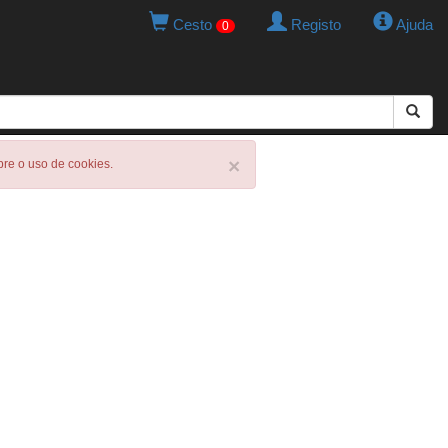
Cesto
Registo
Ajuda
0
×
obre o uso de cookies.