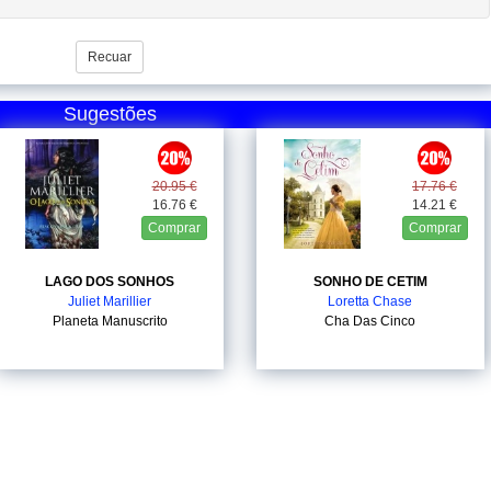
Recuar
Sugestões
20.95 €
17.76 €
16.76 €
14.21 €
Comprar
Comprar
LAGO DOS SONHOS
SONHO DE CETIM
Juliet Marillier
Loretta Chase
Planeta Manuscrito
Cha Das Cinco